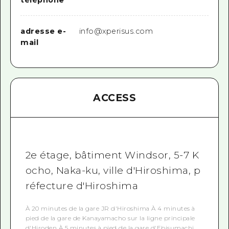
adresse e-
info@xperisus.com
mail
ACCESS
2e étage, bâtiment Windsor, 5-7 K
ocho, Naka-ku, ville d'Hiroshima, p
réfecture d'Hiroshima
À 20 minutes de la gare JR d'Hiroshima À 4 minutes à
pied de la gare de Kanayamacho sur la ligne principale
d'Hiroden À 5 minutes à pied de la gare d'Ebisumachi