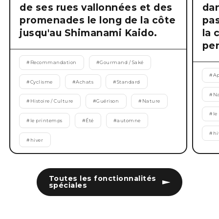
de ses rues vallonnées et des
dan
promenades le long de la côte
pas
jusqu'au Shimanami Kaido.
la 
pen
#
Recommandation
#
Gourmand / Saké
#
Ap
#
Cyclisme
#
Achats
#
Standard
#
Na
#
Histoire / Culture
#
Guérison
#
Nature
#
le
#
le printemps
#
Été
#
automne
#
hi
#
hiver
Toutes les fonctionnalités
spéciales