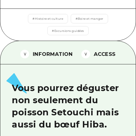
Guide bénévole
#
Histoire et culture
#
Boire et manger
Vidéo d'Hiroshima
#
Excursions guidées
FAQ
Téléchargement de Photos
INFORMATION
ACCESS
Informations sur le transport en 
Brochure touristique
Vous pourrez déguster
non seulement du
poisson Setouchi mais
aussi du bœuf Hiba.