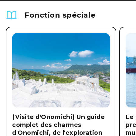
Fonction spéciale
[Visite d'Onomichi] Un guide
Le 
complet des charmes
pre
d'Onomichi, de l'exploration
mus