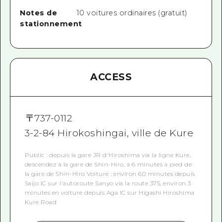
Notes de
10 voitures ordinaires (gratuit)
stationnement
ACCESS
〒
737-0112
3-2-84 Hirokoshingai, ville de Kure
Public : depuis la gare JR d'Hiroshima via la ligne Kure,
descendez à la gare de Shin-Hiro, à 6 minutes à pied de
la gare de Shin-Hiro Voiture : environ 60 minutes depuis
Saijo IC sur l'autoroute Sanyo via la route 375, environ 3
minutes en voiture depuis Aga IC sur Higashi Hiroshima
Kure Road