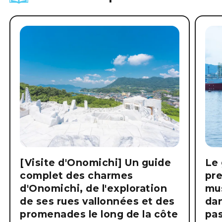
[Visite d'Onomichi] Un guide
Le 
complet des charmes
pre
d'Onomichi, de l'exploration
mus
de ses rues vallonnées et des
dan
promenades le long de la côte
pas