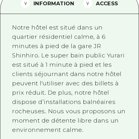
INFORMATION
ACCESS
Guide bénévole
Vidéo d'Hiroshima
Notre hôtel est situé dans un
FAQ
quartier résidentiel calme, à 6
minutes à pied de la gare JR
Téléchargement de Photos
Shinhiro. Le super bain public Yurari
Informations sur le transport en 
est situé à 1 minute à pied et les
Brochure touristique
clients séjournant dans notre hôtel
peuvent l'utiliser avec des billets à
prix réduit. De plus, notre hôtel
dispose d’installations balnéaires
rocheuses. Nous vous proposons un
moment de détente libre dans un
environnement calme.