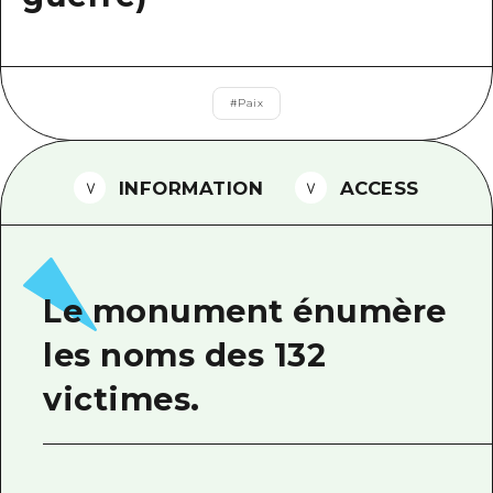
Guide bénévole
Vidéo d'Hiroshima
#
Paix
FAQ
Téléchargement de Photos
INFORMATION
ACCESS
Informations sur le transport en 
Brochure touristique
Le monument énumère
les noms des 132
victimes.