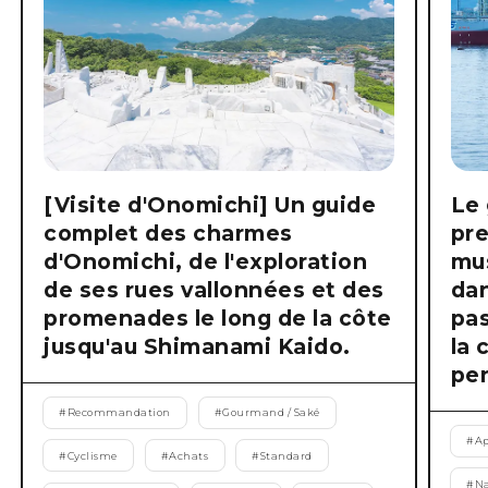
[Visite d'Onomichi] Un guide
Le 
complet des charmes
pre
d'Onomichi, de l'exploration
mus
de ses rues vallonnées et des
dan
promenades le long de la côte
pas
jusqu'au Shimanami Kaido.
la 
pen
#
Recommandation
#
Gourmand / Saké
#
Ap
#
Cyclisme
#
Achats
#
Standard
#
Na