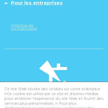
Pour les entreprises
Politique de
confidentialité
Ce site Web stocke des cookies sur votre ordinateur.
nCe cookie est utilisé par ce site et d'autres médias
pour améliorer l'expérience du site Web et fournir des
©Hiroshima Tourism Association /
services plus personnalisés. n Pour plus
Hiroshima Prefecture / Hiroshima City .
All rights reserved