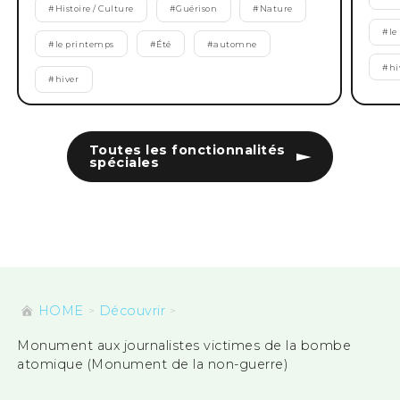
#
Histoire / Culture
#
Guérison
#
Nature
#
le
#
le printemps
#
Été
#
automne
#
hi
#
hiver
Toutes les fonctionnalités
spéciales
HOME
Découvrir
Monument aux journalistes victimes de la bombe
atomique (Monument de la non-guerre)