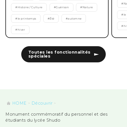
#
Na
#
Histoire / Culture
#
Guérison
#
Nature
#
le
#
le printemps
#
Été
#
automne
#
hi
#
hiver
Toutes les fonctionnalités
spéciales
HOME
Découvrir
Monument commémoratif du personnel et des
étudiants du lycée Shudo