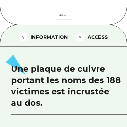
Guide bénévole
#
Paix
Vidéo d'Hiroshima
FAQ
INFORMATION
ACCESS
Téléchargement de Photos
Informations sur le transport en 
Brochure touristique
Une plaque de cuivre
portant les noms des 188
victimes est incrustée
au dos.