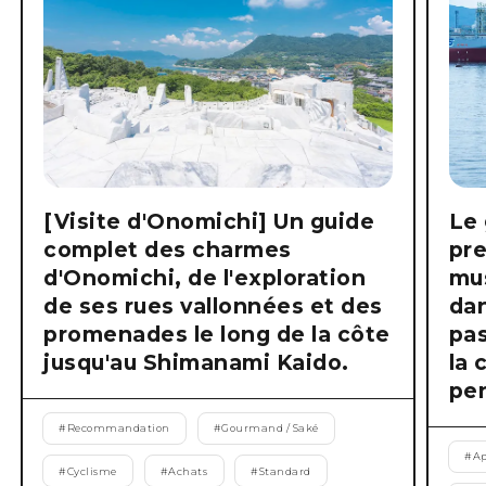
[Visite d'Onomichi] Un guide
Le 
complet des charmes
pre
d'Onomichi, de l'exploration
mus
de ses rues vallonnées et des
dan
promenades le long de la côte
pas
jusqu'au Shimanami Kaido.
la 
pen
#
Recommandation
#
Gourmand / Saké
#
Ap
#
Cyclisme
#
Achats
#
Standard