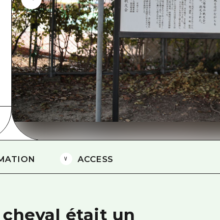
Est de Yamaguchi
Ehime
Shimane
MATION
ACCESS
 cheval était un