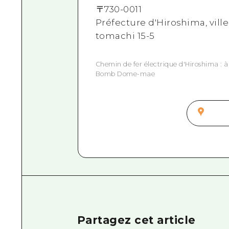
〒
730-0011
Préfecture d'Hiroshima, vil
tomachi 15-5
Chemin de fer électrique d'Hiroshima : 
Bomb Dome-mae
Partagez cet article