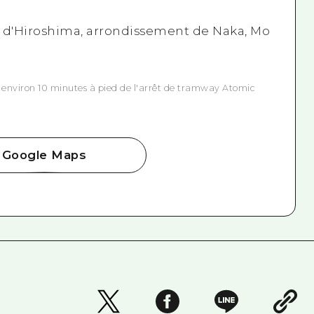
le d'Hiroshima, arrondissement de Naka, Mo
à environ 10 minutes à pied de l'arrêt de tramway Atomic
Google Maps