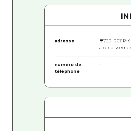
I
adresse
〒
730-0011
Pré
arrondisseme
numéro de
-
téléphone