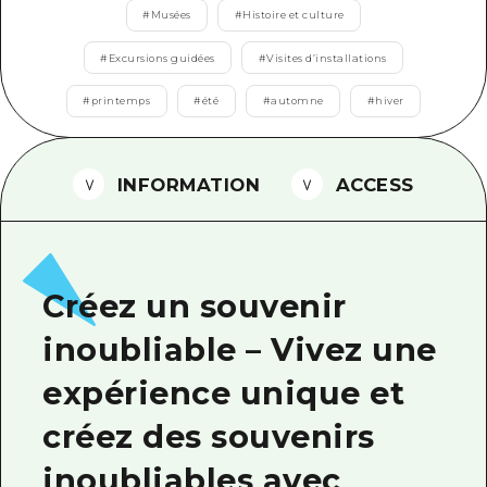
#
Musées
#
Histoire et culture
Guide bénévole
#
Excursions guidées
#
Visites d’installations
Vidéo d'Hiroshima
#
printemps
#
été
#
automne
#
hiver
FAQ
Téléchargement de Photos
INFORMATION
ACCESS
Informations sur le transport en 
Brochure touristique
Créez un souvenir
inoubliable – Vivez une
expérience unique et
créez des souvenirs
inoubliables avec