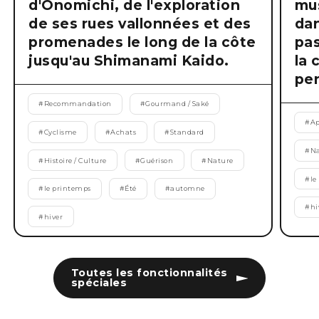
d'Onomichi, de l'exploration
mus
de ses rues vallonnées et des
dan
promenades le long de la côte
pas
jusqu'au Shimanami Kaido.
la 
pen
#
Recommandation
#
Gourmand / Saké
#
Ap
#
Cyclisme
#
Achats
#
Standard
#
Na
#
Histoire / Culture
#
Guérison
#
Nature
#
le
#
le printemps
#
Été
#
automne
#
hi
#
hiver
Toutes les fonctionnalités
spéciales