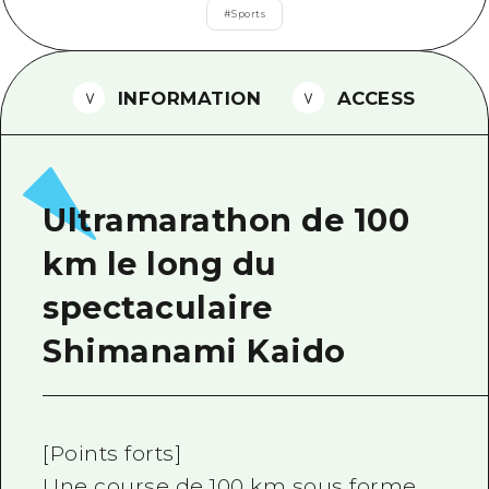
#
Sports
Guide bénévole
Vidéo d'Hiroshima
INFORMATION
ACCESS
FAQ
Téléchargement de Photos
Informations sur le transport en 
Ultramarathon de 100
Brochure touristique
km le long du
spectaculaire
Shimanami Kaido
[Points forts]
Une course de 100 km sous forme