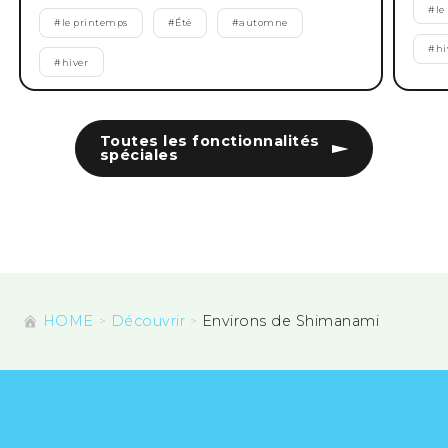
#
le
#
le printemps
#
Été
#
automne
#
hi
#
hiver
Toutes les fonctionnalités
spéciales
HOME
Découvrir
Environs de Shimanami