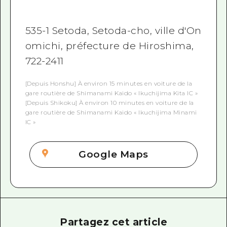
535-1 Setoda, Setoda-cho, ville d'On
omichi, préfecture de Hiroshima,
722-2411
[Depuis Honshu] À environ 15 minutes en voiture de la
gare routière de Shimanami Kaido « Ikuchijima Kita IC »
[Depuis Shikoku] À environ 10 minutes en voiture de la
gare routière de Shimanami Kaido « Ikuchijima Minami
IC »
Google Maps
Partagez cet article