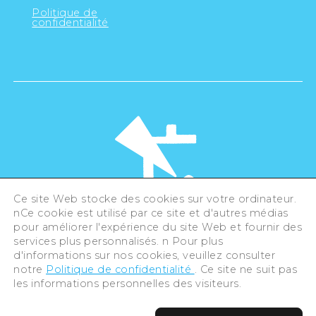
Politique de
confidentialité
Ce site Web stocke des cookies sur votre ordinateur.
nCe cookie est utilisé par ce site et d'autres médias
pour améliorer l'expérience du site Web et fournir des
©Hiroshima Tourism Association /
services plus personnalisés. n Pour plus
Hiroshima Prefecture / Hiroshima City .
All rights reserved
d'informations sur nos cookies, veuillez consulter
notre
Politique de confidentialité
. Ce site ne suit pas
les informations personnelles des visiteurs.