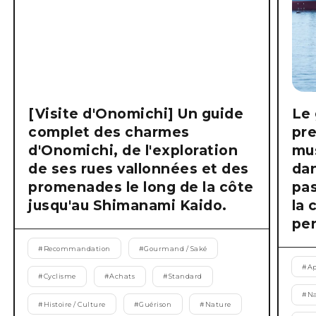
[Visite d'Onomichi] Un guide
Le 
complet des charmes
pre
d'Onomichi, de l'exploration
mus
de ses rues vallonnées et des
dan
promenades le long de la côte
pas
jusqu'au Shimanami Kaido.
la 
pen
#
Recommandation
#
Gourmand / Saké
#
Ap
#
Cyclisme
#
Achats
#
Standard
#
Na
#
Histoire / Culture
#
Guérison
#
Nature