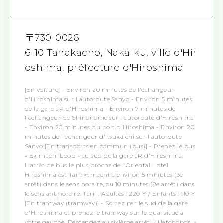
〒
730-0026
6-10 Tanakacho, Naka-ku, ville d'Hir
oshima, préfecture d'Hiroshima
[En voiture] - Environ 20 minutes de l'échangeur
d'Hiroshima sur l'autoroute Sanyo - Environ 5 minutes
de la gare JR d'Hiroshima - Environ 7 minutes de
l'échangeur de Shinonome sur l'autoroute d'Hiroshima
- Environ 20 minutes du port d'Hiroshima - Environ 20
minutes de l'échangeur d'Itsukaichi sur l'autoroute
Sanyo [En transports en commun (bus)] - Prenez le bus
« Ekimachi Loop » au sud de la gare JR d'Hiroshima.
L'arrêt de bus le plus proche de l'Oriental Hotel
Hiroshima est Tanakamachi, à environ 5 minutes (3e
arrêt) dans le sens horaire, ou 10 minutes (8e arrêt) dans
le sens antihoraire. Tarif : Adultes : 220 ¥ / Enfants : 110 ¥
[En tramway (tramway)] - Sortez par le sud de la gare
d'Hiroshima et prenez le tramway sur le quai situé à
votre gauche. Descendez au sixième arrêt, « Hatchobori »,