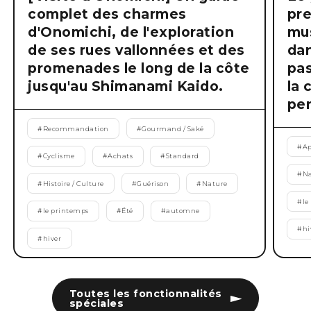
complet des charmes
pre
d'Onomichi, de l'exploration
mus
de ses rues vallonnées et des
dan
promenades le long de la côte
pas
jusqu'au Shimanami Kaido.
la 
pen
#
Recommandation
#
Gourmand / Saké
#
Ap
#
Cyclisme
#
Achats
#
Standard
#
Na
#
Histoire / Culture
#
Guérison
#
Nature
#
le
#
le printemps
#
Été
#
automne
#
hi
#
hiver
Toutes les fonctionnalités
spéciales