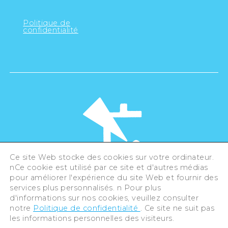
Politique de
confidentialité
Ce site Web stocke des cookies sur votre ordinateur.
nCe cookie est utilisé par ce site et d'autres médias
pour améliorer l'expérience du site Web et fournir des
©Hiroshima Tourism Association /
services plus personnalisés. n Pour plus
Hiroshima Prefecture / Hiroshima City .
All rights reserved
d'informations sur nos cookies, veuillez consulter
notre
Politique de confidentialité
. Ce site ne suit pas
les informations personnelles des visiteurs.