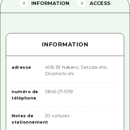
INFORMATION
ACCESS
Guide bénévole
Vidéo d'Hiroshima
FAQ
INFORMATION
Téléchargement de Photos
Informations sur le transport en 
Brochure touristique
adresse
408-39 Nakano, Setoda-cho,
Onomichi-shi
numéro de
0845-27-1019
téléphone
Notes de
20 voitures
stationnement