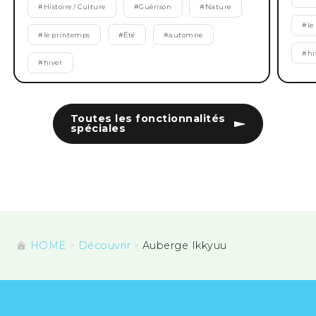
#
Histoire / Culture
#
Guérison
#
Nature
#
le
#
le printemps
#
Été
#
automne
#
hi
#
hiver
Toutes les fonctionnalités
spéciales
HOME
Découvrir
Auberge Ikkyuu