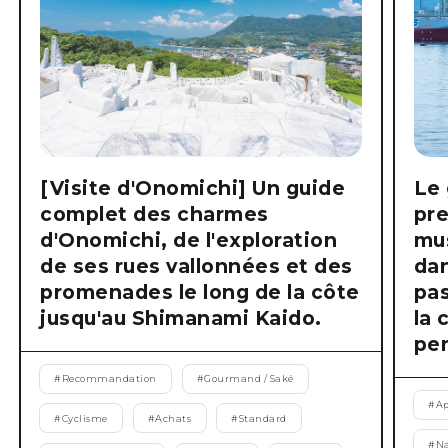
[Visite d'Onomichi] Un guide
Le 
complet des charmes
pre
d'Onomichi, de l'exploration
mus
de ses rues vallonnées et des
dan
promenades le long de la côte
pas
jusqu'au Shimanami Kaido.
la 
pen
#
Recommandation
#
Gourmand / Saké
#
Ap
#
Cyclisme
#
Achats
#
Standard
#
Na