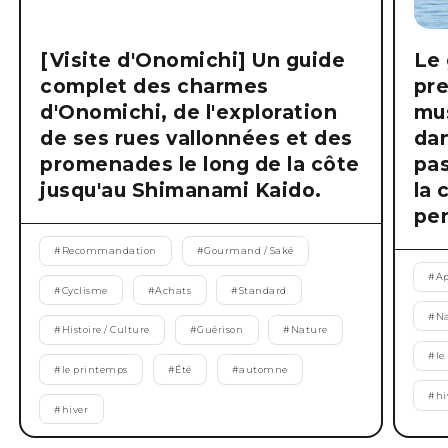
[Visite d'Onomichi] Un guide
Le 
complet des charmes
pre
d'Onomichi, de l'exploration
mus
de ses rues vallonnées et des
dan
promenades le long de la côte
pas
jusqu'au Shimanami Kaido.
la 
pen
#
Recommandation
#
Gourmand / Saké
#
Ap
#
Cyclisme
#
Achats
#
Standard
#
Na
#
Histoire / Culture
#
Guérison
#
Nature
#
le
#
le printemps
#
Été
#
automne
#
hi
#
hiver