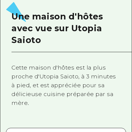
Guide bénévole
Une maison d'hôtes
Vidéo d'Hiroshima
avec vue sur Utopia
FAQ
Saioto
Téléchargement de Photos
Informations sur le transport en 
Cette maison d'hôtes est la plus
Brochure touristique
proche d'Utopia Saioto, à 3 minutes
à pied, et est appréciée pour sa
délicieuse cuisine préparée par sa
mère.