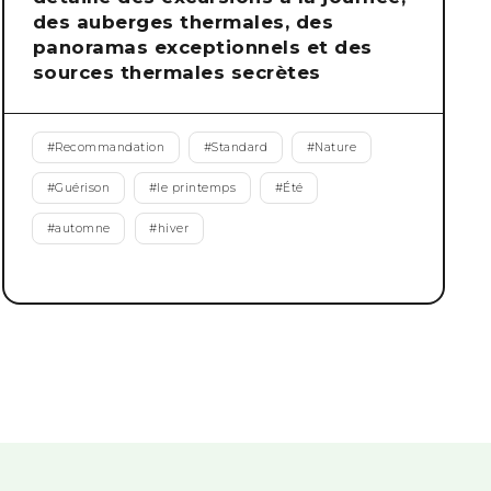
des auberges thermales, des
panoramas exceptionnels et des
sources thermales secrètes
#
Recommandation
#
Standard
#
Nature
#
Guérison
#
le printemps
#
Été
#
automne
#
hiver