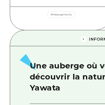
#
Hébergements
INFOR
Une auberge où v
découvrir la natu
Yawata