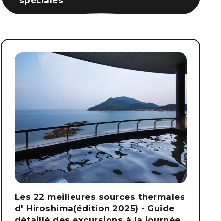
spéciales
Les 22 meilleures sources thermales
d' Hiroshima(édition 2025) - Guide
détaillé des excursions à la journée,