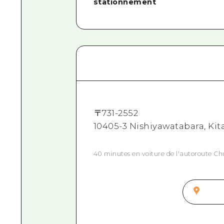
stationnement
〒
731-2552
10405-3 Nishiyawatabara, K
40 minutes en voiture de l'autoroute C