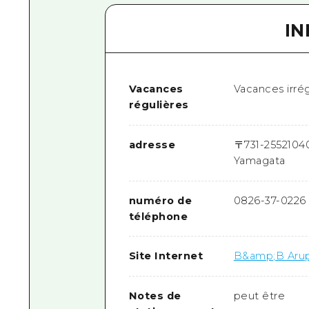
I
Vacances
Vacances irrég
régulières
adresse
〒
731-2552
104
Yamagata
numéro de
0826-37-0226
téléphone
Site Internet
B&amp;B Arupe
Notes de
peut être