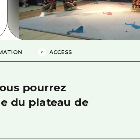
Est de Yamaguchi
Ehime
Shimane
MATION
ACCESS
ous pourrez
re du plateau de