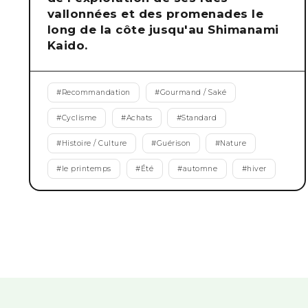
vallonnées et des promenades le
long de la côte jusqu'au Shimanami
Kaido.
#
Recommandation
#
Gourmand / Saké
#
Cyclisme
#
Achats
#
Standard
#
Histoire / Culture
#
Guérison
#
Nature
#
le printemps
#
Été
#
automne
#
hiver