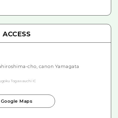
ACCESS
itahiroshima-cho, canon Yamagata
hugoku Togawauchi IC
Google Maps