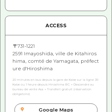
ACCESS
〒
731-1221
2591 Imayoshida, ville de Kitahiros
hima, comté de Yamagata, préfect
ure d'Hiroshima
20 minutes en bus depuis la gare de Kabe sur la ligne JR
Kabe ou 1 heure depuis Hiroshima BC → Descendre au
bureau de vente Asa → Transfert gratuit (réservation
obligatoire)
Google Maps