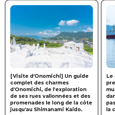
[Visite d'Onomichi] Un guide
Le 
complet des charmes
pre
d'Onomichi, de l'exploration
mus
de ses rues vallonnées et des
dan
promenades le long de la côte
pas
jusqu'au Shimanami Kaido.
la 