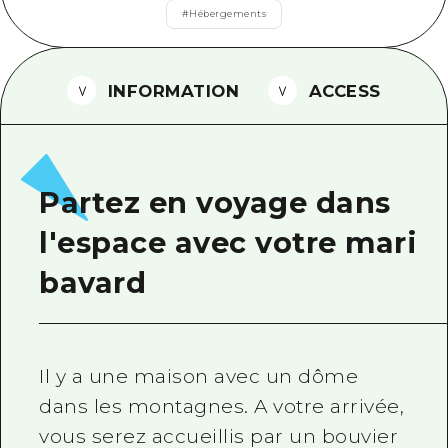
#
Hébergements
Guide bénévole
Vidéo d'Hiroshima
INFORMATION
ACCESS
FAQ
Téléchargement de Photos
Informations sur le transport en 
Partez en voyage dans
Brochure touristique
l'espace avec votre mari
bavard
Il y a une maison avec un dôme
dans les montagnes. A votre arrivée,
vous serez accueillis par un bouvier