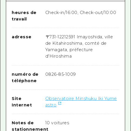
heures de
Check-in/16:00, Check-out/10:00
travail
adresse
〒
731-1221
2591 Imayoshida, ville
de Kitahiroshima, comté de
Yamagata, préfecture
d'Hiroshima
numéro de
0826-85-1009
téléphone
Site
Observatoire Minshuku Iki Yume
Internet
astro
Notes de
10 voitures
stationnement