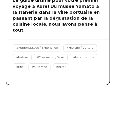
Le guide ultime pour votre premier
voyage à Kure! Du musée Yamato à
la flânerie dans la ville portuaire en
passant par la dégustation de la
cuisine locale, nous avons pensé à
tout.
#
Apprentissage / Expérience
#
Histoire / Culture
#
Nature
#
Gourmand / Saké
#
le printemps
#
Été
#
automne
#
hiver