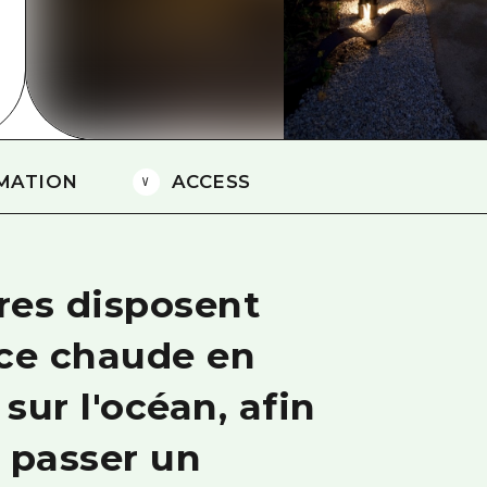
Est de Yamaguchi
Ehime
Shimane
MATION
ACCESS
res disposent
rce chaude en
 sur l'océan, afin
 passer un