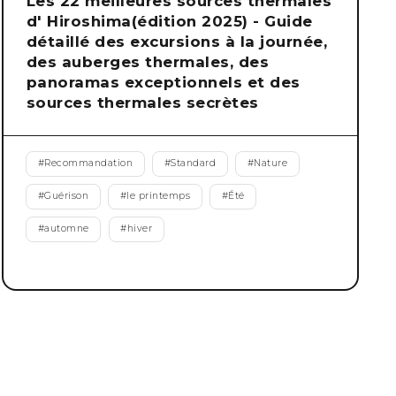
Les 22 meilleures sources thermales
d' Hiroshima(édition 2025) - Guide
détaillé des excursions à la journée,
des auberges thermales, des
panoramas exceptionnels et des
sources thermales secrètes
#
Recommandation
#
Standard
#
Nature
#
Guérison
#
le printemps
#
Été
#
automne
#
hiver