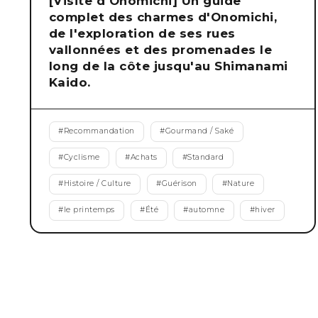
[Visite d'Onomichi] Un guide
complet des charmes d'Onomichi,
de l'exploration de ses rues
vallonnées et des promenades le
long de la côte jusqu'au Shimanami
Kaido.
#
Recommandation
#
Gourmand / Saké
#
Cyclisme
#
Achats
#
Standard
#
Histoire / Culture
#
Guérison
#
Nature
#
le printemps
#
Été
#
automne
#
hiver