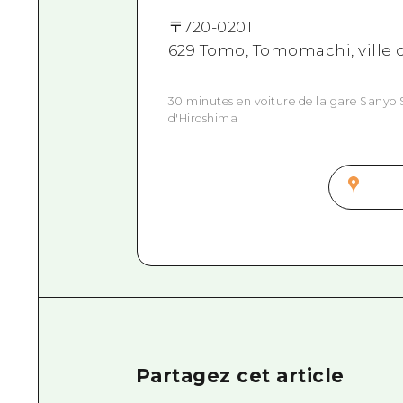
〒
720-0201
629 Tomo, Tomomachi, ville
30 minutes en voiture de la gare Sanyo
d'Hiroshima
Partagez cet article