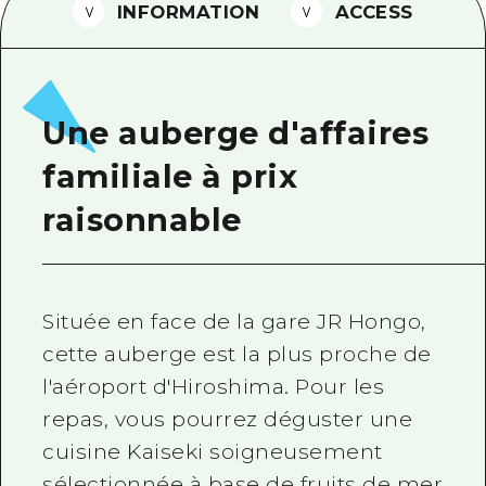
INFORMATION
ACCESS
Guide bénévole
Vidéo d'Hiroshima
FAQ
Une auberge d'affaires
Téléchargement de Photos
familiale à prix
Informations sur le transport en 
raisonnable
Brochure touristique
Située en face de la gare JR Hongo,
cette auberge est la plus proche de
l'aéroport d'Hiroshima. Pour les
repas, vous pourrez déguster une
cuisine Kaiseki soigneusement
sélectionnée à base de fruits de mer