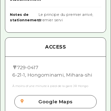
Notes de
Le principe du premier arrivé,
stationnement
premier servi
ACCESS
〒
729-0417
6-21-1, Hongominami, Mihara-shi
À moins d'une minute à pied de la gare JR Hongo
Google Maps