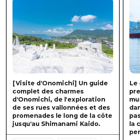
[Visite d'Onomichi] Un guide
Le 
complet des charmes
pre
d'Onomichi, de l'exploration
mus
de ses rues vallonnées et des
dan
promenades le long de la côte
pas
jusqu'au Shimanami Kaido.
la 
pen