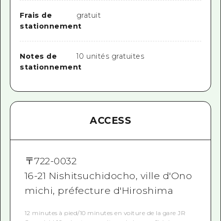
Frais de
gratuit
stationnement
Notes de
10 unités gratuites
stationnement
ACCESS
〒
722-0032
16-21 Nishitsuchidocho, ville d'Ono
michi, préfecture d'Hiroshima
12 minutes à pied/10 minutes en voiture de la gare JR