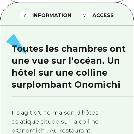
Guide bénévole
INFORMATION
ACCESS
Vidéo d'Hiroshima
FAQ
Téléchargement de Photos
Toutes les chambres ont
Informations sur le transport en 
une vue sur l'océan. Un
Brochure touristique
hôtel sur une colline
surplombant Onomichi
Il s'agit d'une maison d'hôtes
asiatique située sur la colline
d'Onomichi. Au restaurant