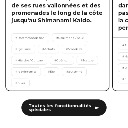
de ses rues vallonnées et des
dan
promenades le long de la côte
pas
jusqu'au Shimanami Kaido.
la 
pen
#
Recommandation
#
Gourmand / Saké
#
Ap
#
Cyclisme
#
Achats
#
Standard
#
Na
#
Histoire / Culture
#
Guérison
#
Nature
#
le
#
le printemps
#
Été
#
automne
#
hi
#
hiver
Toutes les fonctionnalités
spéciales