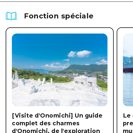
Fonction spéciale
[Visite d'Onomichi] Un guide
Le 
complet des charmes
pre
d'Onomichi, de l'exploration
mus