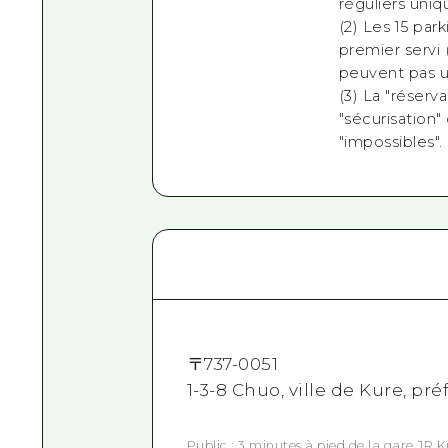
réguliers uni
(2) Les 15 par
premier servi 
peuvent pas ut
(3) La "réserv
"sécurisation"
"impossibles".
〒
737-0051
1-3-8 Chuo, ville de Kure, pr
Public : 3 minutes à pied de la gare JR 