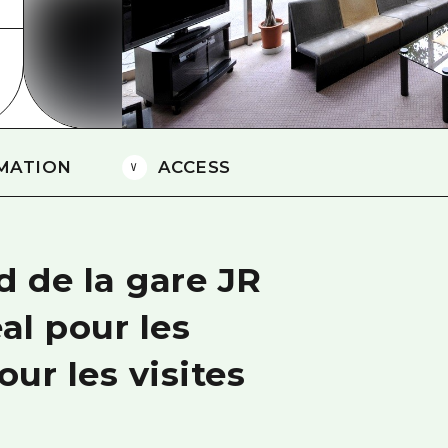
Est de Yamaguchi
Ehime
Shimane
MATION
ACCESS
d de la gare JR
al pour les
ur les visites