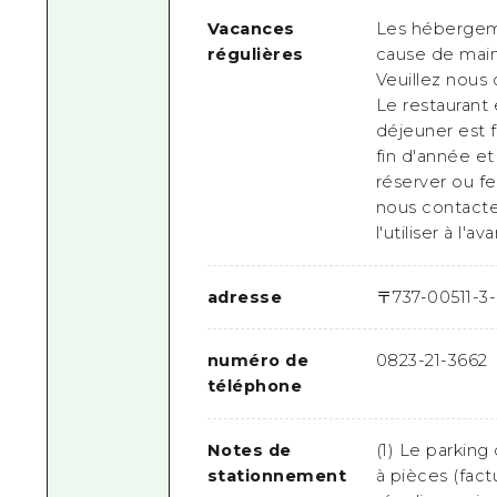
Vacances
Les hébergeme
régulières
cause de main
Veuillez nous 
Le restaurant 
déjeuner est f
fin d'année e
réserver ou f
nous contacte
l'utiliser à l'av
adresse
〒
737-0051
1-3
numéro de
0823-21-3662
téléphone
Notes de
(1) Le parking
stationnement
à pièces (factu