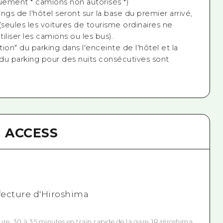
quement * camions non autorisés *)
kings de l'hôtel seront sur la base du premier arrivé,
(seules les voitures de tourisme ordinaires ne
iliser les camions ou les bus).
ation" du parking dans l'enceinte de l'hôtel et la
 du parking pour des nuits consécutives sont
ACCESS
éfecture d'Hiroshima
Kure, 30 à 35 minutes en train rapide de la gare JR Hiroshima