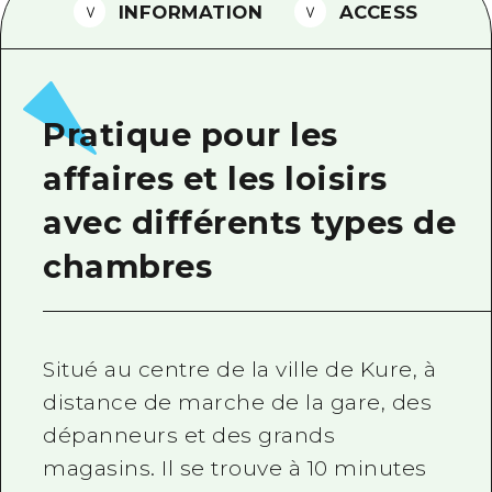
INFORMATION
ACCESS
Guide bénévole
Vidéo d'Hiroshima
FAQ
Pratique pour les
Téléchargement de Photos
affaires et les loisirs
Informations sur le transport en 
avec différents types de
Brochure touristique
chambres
Situé au centre de la ville de Kure, à
distance de marche de la gare, des
dépanneurs et des grands
magasins. Il se trouve à 10 minutes