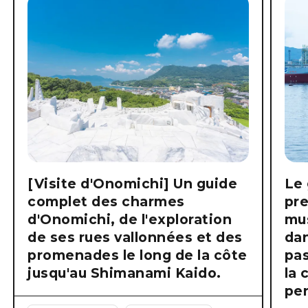
[Visite d'Onomichi] Un guide
Le 
complet des charmes
pre
d'Onomichi, de l'exploration
mus
de ses rues vallonnées et des
dan
promenades le long de la côte
pas
jusqu'au Shimanami Kaido.
la 
pen