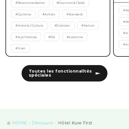
#
Recommandation
#
Gourmand / Saké
#
Ap
#
Cyclisme
#
Achats
#
Standard
#
Na
#
Histoire / Culture
#
Guérison
#
Nature
#
le
#
le printemps
#
Été
#
automne
#
hi
#
hiver
Toutes les fonctionnalités
spéciales
HOME
Découvrir
Hôtel Kure First