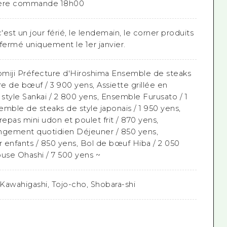
ière commande 18h00
c'est un jour férié, le lendemain, le corner produits
fermé uniquement le 1er janvier.
miji Préfecture d'Hiroshima Ensemble de steaks
erre de bœuf / 3 900 yens, Assiette grillée en
style Sankai / 2 800 yens, Ensemble Furusato / 1
mble de steaks de style japonais / 1 950 yens,
epas mini udon et poulet frit / 870 yens,
gement quotidien Déjeuner / 850 yens,
 enfants / 850 yens, Bol de bœuf Hiba / 2 050
ouse Ohashi / 7 500 yens ~
Kawahigashi, Tojo-cho, Shobara-shi