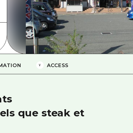
Est de Yamaguchi
Ehime
Shimane
MATION
ACCESS
ats
els que steak et