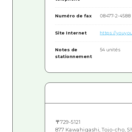
Numéro de fax
08477-2-4588
Site Internet
https://youyou
Notes de
54 unités
stationnement
〒
729-5121
877 Kawahigashi, Tojo-cho, S