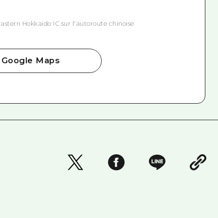
Eastern Hokkaido IC sur l'autoroute chinoise
Google Maps