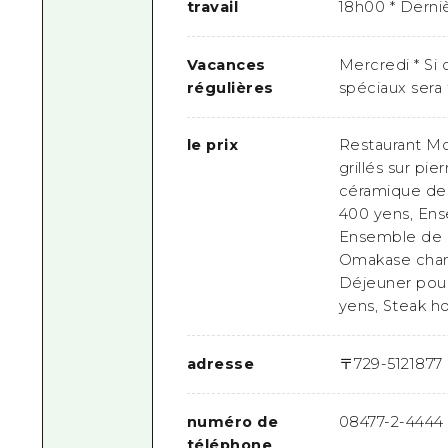
travail
18h00 * Dern
Vacances
Mercredi * Si 
régulières
spéciaux sera 
le prix
Restaurant Mo
grillés sur pi
céramique de 
400 yens, Ense
Ensemble de r
Omakase chan
Déjeuner pour
yens, Steak h
adresse
〒
729-5121
877 
numéro de
08477-2-4444
téléphone