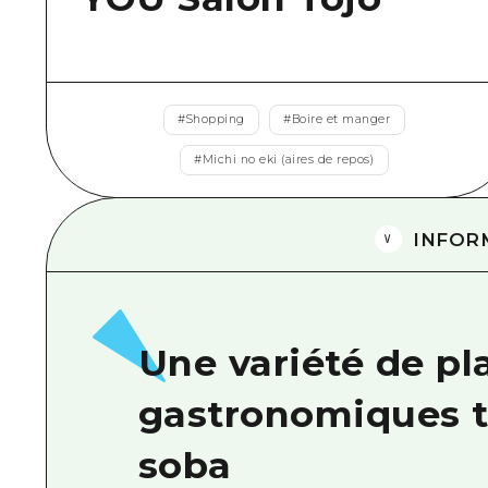
#
Shopping
#
Boire et manger
#
Michi no eki (aires de repos)
INFOR
Une variété de pl
gastronomiques t
soba