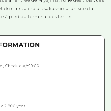
é à l'entrée de Miyajima, l'une des trois vues
et du sanctuaire d'Itsukushima, un site du
e à pied du terminal des ferries.
NFORMATION
0~, Check-out/~10:00
 à 2 800 yens