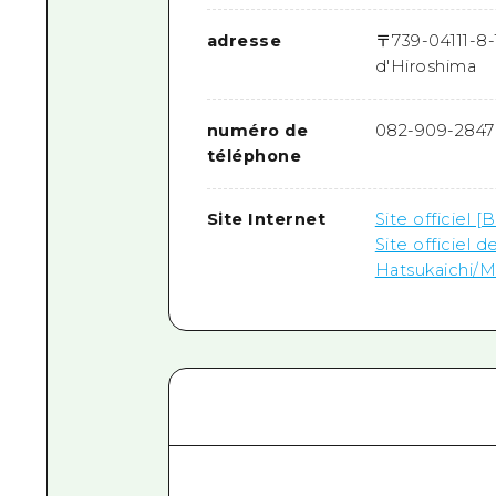
adresse
〒
739-0411
1-8
d'Hiroshima
numéro de
082-909-2847
téléphone
Site Internet
Site officiel 
Site officiel
Hatsukaichi/M