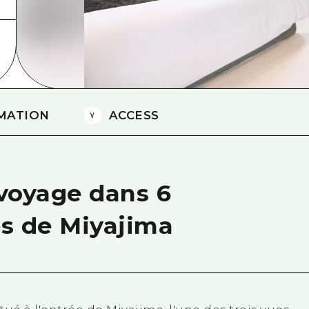
Est de Yamaguchi
Ehime
Shimane
MATION
ACCESS
 voyage dans 6
s de Miyajima