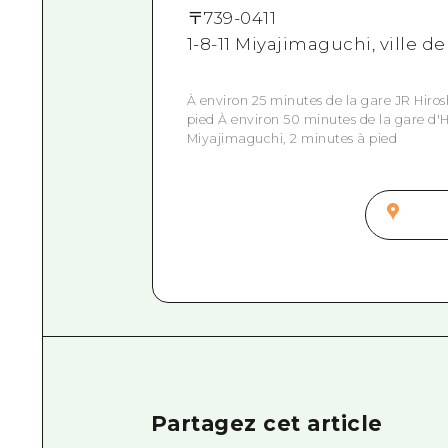
〒
739-0411
1-8-11 Miyajimaguchi, ville 
À environ 25 minutes de la gare JR Hiro
pied À environ 50 minutes de la gare d'
Miyajimaguchi, 2 minutes à pied
Partagez cet article