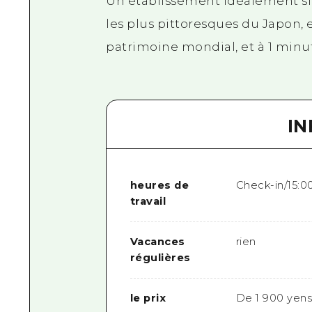
Un établissement idéalement situ
les plus pittoresques du Japon, 
patrimoine mondial, et à 1 minut
I
heures de
Check-in/15:0
travail
Vacances
rien
régulières
le prix
De 1 900 yens