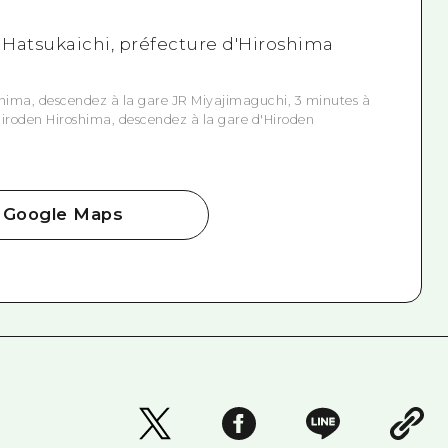
de Hatsukaichi, préfecture d'Hiroshima
shima, descendez à la gare JR Miyajimaguchi, 3 minutes à
Hiroden Hiroshima, descendez à la gare d'Hiroden
Google Maps