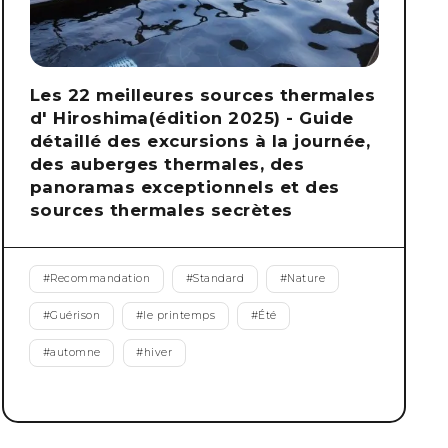
Les 22 meilleures sources thermales
d' Hiroshima(édition 2025) - Guide
détaillé des excursions à la journée,
des auberges thermales, des
panoramas exceptionnels et des
sources thermales secrètes
#
Recommandation
#
Standard
#
Nature
#
Guérison
#
le printemps
#
Été
#
automne
#
hiver