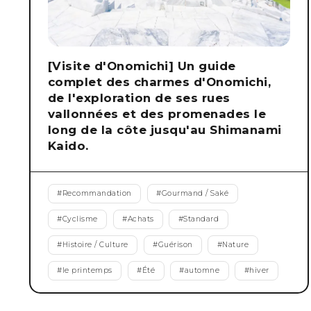
[Visite d'Onomichi] Un guide
complet des charmes d'Onomichi,
de l'exploration de ses rues
vallonnées et des promenades le
long de la côte jusqu'au Shimanami
Kaido.
#
Recommandation
#
Gourmand / Saké
#
Cyclisme
#
Achats
#
Standard
#
Histoire / Culture
#
Guérison
#
Nature
#
le printemps
#
Été
#
automne
#
hiver