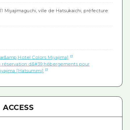
-11 Miyajimaguchi, ville de Hatsukaichi, préfecture
[Bar&amp;Hotel Colors Miyajima]
 de réservation d&#39;hébergements pour
iyajima [Hatsumimi]
ACCESS