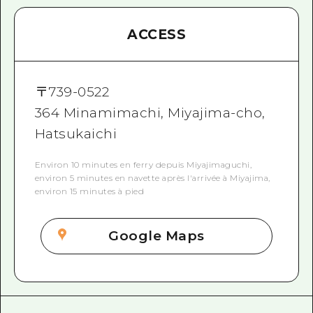
ACCESS
〒
739-0522
364 Minamimachi, Miyajima-cho,
Hatsukaichi
Environ 10 minutes en ferry depuis Miyajimaguchi,
environ 5 minutes en navette après l'arrivée à Miyajima,
environ 15 minutes à pied
Google Maps