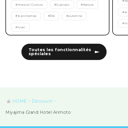
#
Na
#
Histoire / Culture
#
Guérison
#
Nature
#
le
#
le printemps
#
Été
#
automne
#
hi
#
hiver
Toutes les fonctionnalités
spéciales
HOME
Découvrir
Miyajima Grand Hotel Arimoto