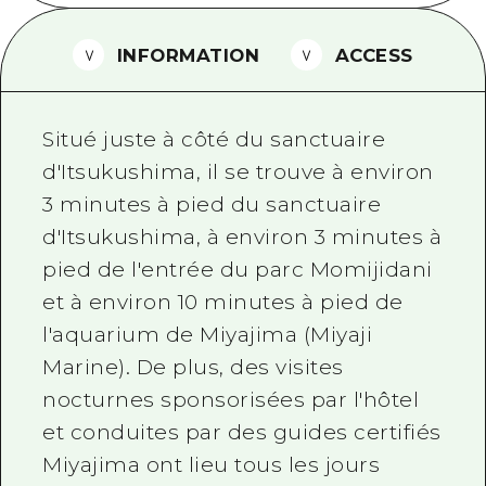
Guide bénévole
INFORMATION
ACCESS
Vidéo d'Hiroshima
FAQ
Situé juste à côté du sanctuaire
Téléchargement de Photos
d'Itsukushima, il se trouve à environ
3 minutes à pied du sanctuaire
Informations sur le transport en 
d'Itsukushima, à environ 3 minutes à
Brochure touristique
pied de l'entrée du parc Momijidani
et à environ 10 minutes à pied de
l'aquarium de Miyajima (Miyaji
Marine). De plus, des visites
nocturnes sponsorisées par l'hôtel
et conduites par des guides certifiés
Miyajima ont lieu tous les jours