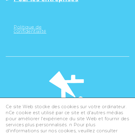
Politique de
confidentialité
Ce site Web stocke des cookies sur votre ordinateur.
nCe cookie est utilisé par ce site et d'autres médias
pour améliorer l'expérience du site Web et fournir des
©Hiroshima Tourism Association /
services plus personnalisés. n Pour plus
Hiroshima Prefecture / Hiroshima City .
All rights reserved
d'informations sur nos cookies, veuillez consulter