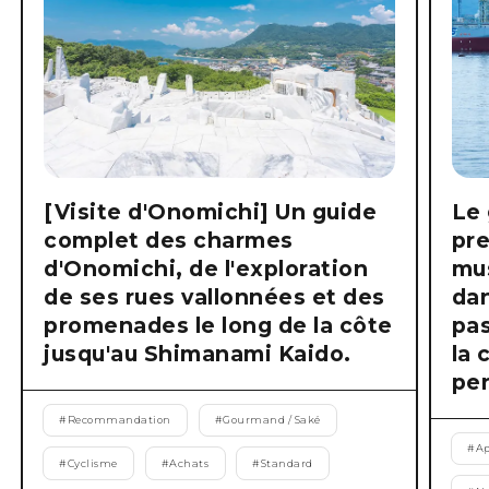
[Visite d'Onomichi] Un guide
Le 
complet des charmes
pre
d'Onomichi, de l'exploration
mus
de ses rues vallonnées et des
dan
promenades le long de la côte
pas
jusqu'au Shimanami Kaido.
la 
pen
#
Recommandation
#
Gourmand / Saké
#
Ap
#
Cyclisme
#
Achats
#
Standard