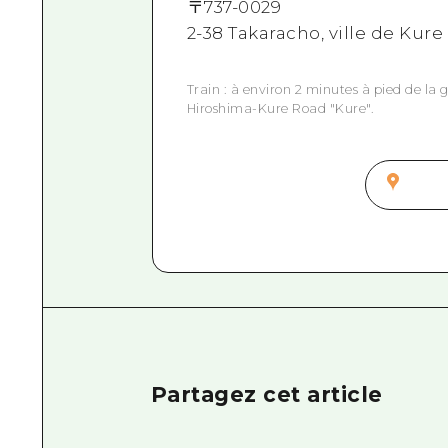
〒
737-0029
2-38 Takaracho, ville de Kure
Train : à environ 2 minutes à pied de la 
Hiroshima-Kure Road "Kure".
Partagez cet article