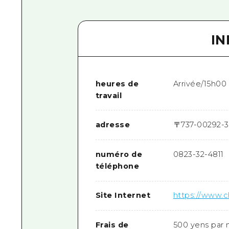
I
heures de
Arrivée/15h00
travail
adresse
〒
737-0029
2-3
numéro de
0823-32-4811
téléphone
Site Internet
https://www.c
Frais de
500 yens par n