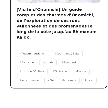
[Visite d'Onomichi] Un guide
complet des charmes d'Onomichi,
de l'exploration de ses rues
vallonnées et des promenades le
long de la côte jusqu'au Shimanami
Kaido.
#
Recommandation
#
Gourmand / Saké
#
Cyclisme
#
Achats
#
Standard
#
Histoire / Culture
#
Guérison
#
Nature
#
le printemps
#
Été
#
automne
#
hiver