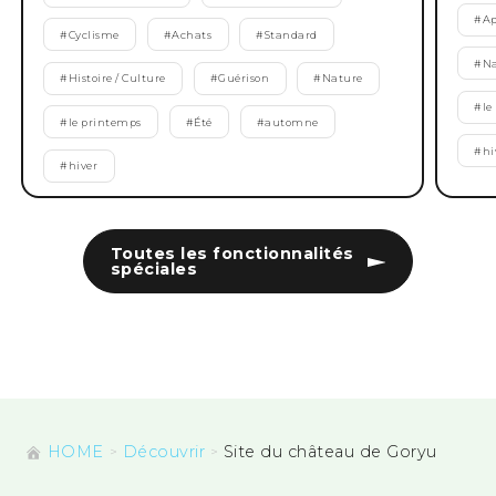
#
Ap
#
Cyclisme
#
Achats
#
Standard
#
Na
#
Histoire / Culture
#
Guérison
#
Nature
#
le
#
le printemps
#
Été
#
automne
#
hi
#
hiver
Toutes les fonctionnalités
spéciales
HOME
Découvrir
Site du château de Goryu