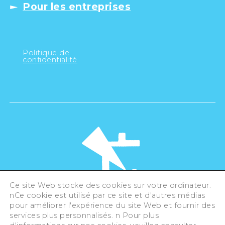
Pour les entreprises
Politique de
confidentialité
Ce site Web stocke des cookies sur votre ordinateur.
nCe cookie est utilisé par ce site et d'autres médias
pour améliorer l'expérience du site Web et fournir des
©Hiroshima Tourism Association /
services plus personnalisés. n Pour plus
Hiroshima Prefecture / Hiroshima City .
All rights reserved