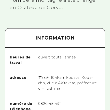
nom de la montagne a été changé
en Château de Goryu.
INFORMATION
heures de
ouvert toute l'année
travail
adresse
〒
739-1104
Kamikodate, Koda-
cho, ville d'Akitakata, préfecture
d'Hiroshima
numéro de
0826-45-4311
téléphone