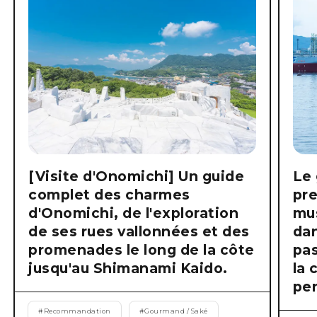
[Visite d'Onomichi] Un guide
Le 
complet des charmes
pre
d'Onomichi, de l'exploration
mus
de ses rues vallonnées et des
dan
promenades le long de la côte
pas
jusqu'au Shimanami Kaido.
la 
pen
#
Recommandation
#
Gourmand / Saké