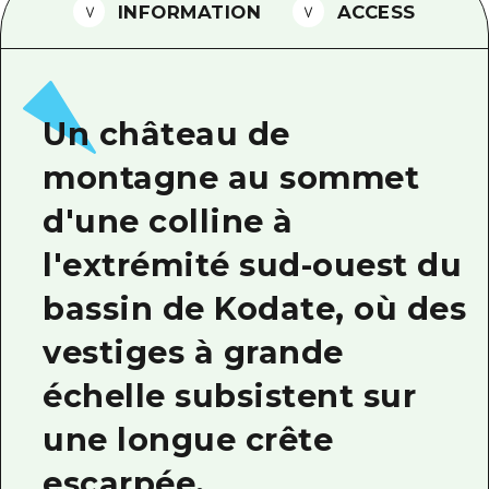
INFORMATION
ACCESS
Guide bénévole
Vidéo d'Hiroshima
FAQ
Un château de
Téléchargement de Photos
montagne au sommet
Informations sur le transport en 
d'une colline à
Brochure touristique
l'extrémité sud-ouest du
bassin de Kodate, où des
vestiges à grande
échelle subsistent sur
une longue crête
escarpée.