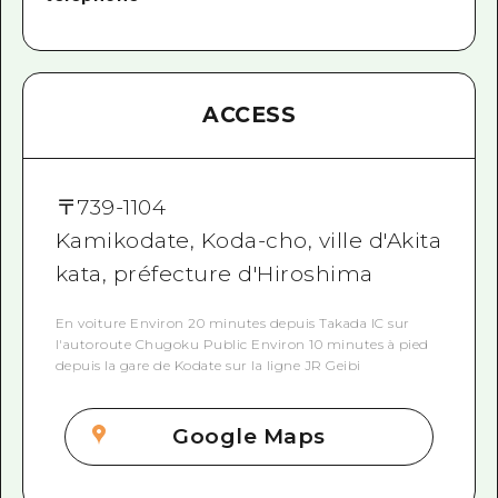
ACCESS
〒
739-1104
Kamikodate, Koda-cho, ville d'Akita
kata, préfecture d'Hiroshima
En voiture Environ 20 minutes depuis Takada IC sur
l'autoroute Chugoku Public Environ 10 minutes à pied
depuis la gare de Kodate sur la ligne JR Geibi
Google Maps