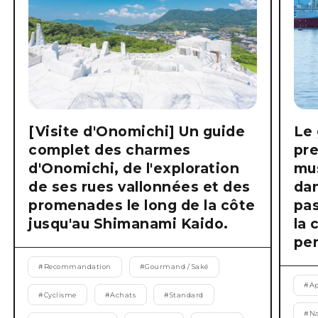
[Visite d'Onomichi] Un guide
Le 
complet des charmes
pre
d'Onomichi, de l'exploration
mus
de ses rues vallonnées et des
dan
promenades le long de la côte
pas
jusqu'au Shimanami Kaido.
la 
pen
#
Recommandation
#
Gourmand / Saké
#
Ap
#
Cyclisme
#
Achats
#
Standard
#
Na