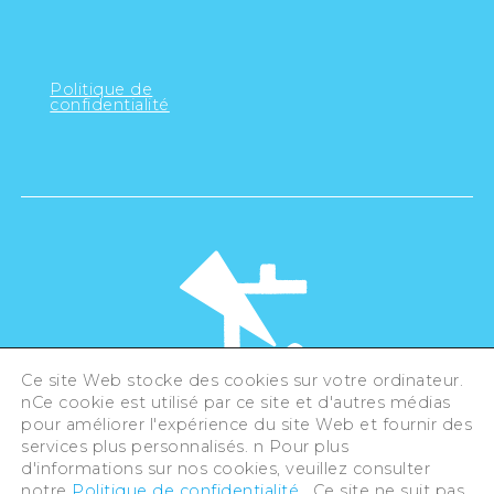
Politique de
confidentialité
Ce site Web stocke des cookies sur votre ordinateur.
nCe cookie est utilisé par ce site et d'autres médias
pour améliorer l'expérience du site Web et fournir des
©Hiroshima Tourism Association /
services plus personnalisés. n Pour plus
Hiroshima Prefecture / Hiroshima City .
All rights reserved
d'informations sur nos cookies, veuillez consulter
notre
Politique de confidentialité
. Ce site ne suit pas