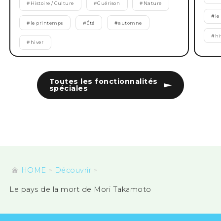
#
Histoire / Culture
#
Guérison
#
Nature
#
le
#
le printemps
#
Été
#
automne
#
hi
#
hiver
Toutes les fonctionnalités
spéciales
HOME
Découvrir
Le pays de la mort de Mori Takamoto