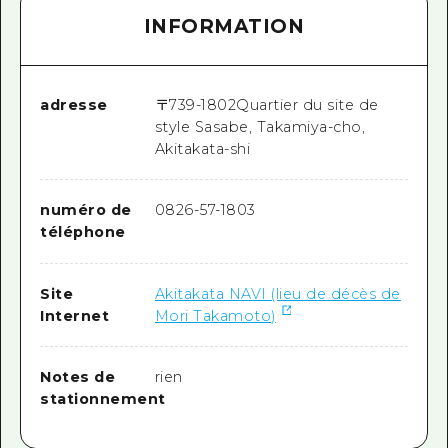
INFORMATION
adresse
〒
739-1802
Quartier du site de
style Sasabe, Takamiya-cho,
Akitakata-shi
numéro de
0826-57-1803
téléphone
Site
Akitakata NAVI (lieu de décès de
Internet
Mori Takamoto)
Notes de
rien
stationnement