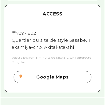
ACCESS
〒
739-1802
Quartier du site de style Sasabe, T
akamiya-cho, Akitakata-shi
Voiture Environ 15 minutes de Takata IC sur l'autoroute
Chugoku
Google Maps