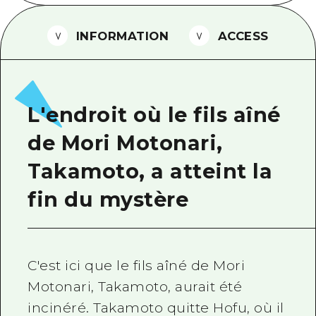
Guide bénévole
INFORMATION
ACCESS
Vidéo d'Hiroshima
FAQ
Téléchargement de Photos
L'endroit où le fils aîné
Informations sur le transport en 
de Mori Motonari,
Brochure touristique
Takamoto, a atteint la
fin du mystère
C'est ici que le fils aîné de Mori
Motonari, Takamoto, aurait été
incinéré. Takamoto quitte Hofu, où il