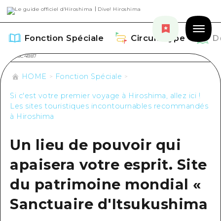
Fonction Spéciale
Circuit Type
D
HOME
Fonction Spéciale
Si c'est votre premier voyage à Hiroshima, allez ici !
Les sites touristiques incontournables recommandés
Fonction Spéciale
à Hiroshima
Aperçu
Circuit Type
Un lieu de pouvoir qui
Recommendation
apaisera votre esprit. Site
Aperçu
Découvrir
Art
du patrimoine mondial «
Guide official de Dive! Hiroshima
Aperçu
Événements/ Fêtes
Événement
Sanctuaire d'Itsukushima
Hiroshima Moshimo Travel
Autour de la ville d'Hiroshima
Gourmand / Saké