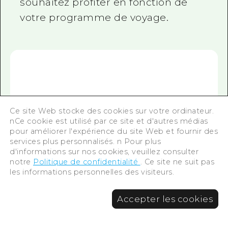
le sanctuaire et le grand torii depuis
la mer est spectaculaire. Bien sûr,
c'est magnifique de le voir depuis la
terre, mais la vue depuis la mer est
également exceptionnelle.
Choisissez la vue dont vous
souhaitez profiter en fonction de
Ce site Web stocke des cookies sur votre ordinateur.
votre programme de voyage.
nCe cookie est utilisé par ce site et d'autres médias
pour améliorer l'expérience du site Web et fournir des
services plus personnalisés. n Pour plus
d'informations sur nos cookies, veuillez consulter
notre
Politique de confidentialité
. Ce site ne suit pas
les informations personnelles des visiteurs.
Accepter les cookies