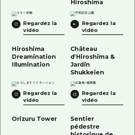
Hiroshima
Guide bénévole
Vidéo d'Hiroshima
Regardez la
Regardez la
vidéo
vidéo
FAQ
Téléchargement de Photos
Hiroshima
Château
Dreamination
d'Hiroshima &
Informations sur le transport en 
Illumination
Jardin
Brochure touristique
Shukkeien
Regardez la
Regardez la
vidéo
vidéo
Orizuru Tower
Sentier
pédestre
historique de