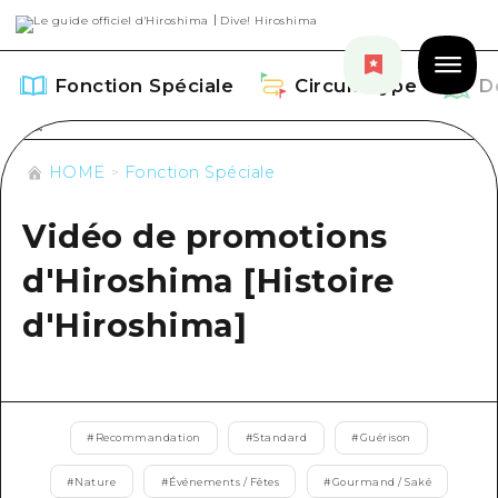
Fonction Spéciale
Circuit Type
D
HOME
Fonction Spéciale
Vidéo de promotions
Fonction Spéciale
d'Hiroshima [Histoire
Aperçu
d'Hiroshima]
Circuit Type
Recommendation
Aperçu
Découvrir
Art
Guide official de Dive! Hiroshima
Aperçu
#
Recommandation
#
Standard
#
Guérison
Événements/ Fêtes
Événement
Hiroshima Moshimo Travel
Autour de la ville d'Hiroshima
#
Nature
#
Événements / Fêtes
#
Gourmand / Saké
Gourmand / Saké