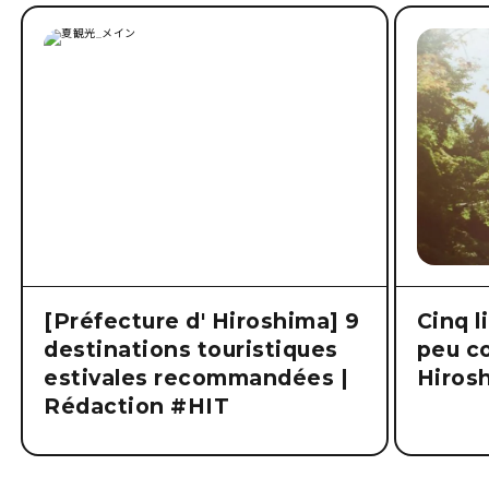
[Préfecture d' Hiroshima] 9
Cinq l
destinations touristiques
peu co
estivales recommandées |
Hiros
Rédaction #HIT