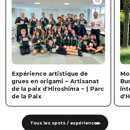
Expérience artistique de
Mo
grues en origami ~ Artisanat
Bu
de la paix d'Hiroshima ~ | Parc
int
de la Paix
d'
Tous les spots / expériences