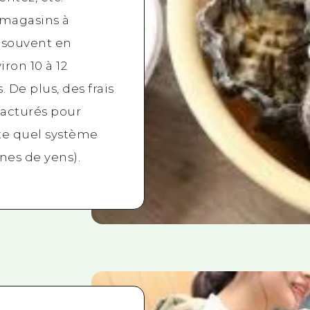
 magasins à
 souvent en
viron 10 à 12
. De plus, des frais
facturés pour
te quel système
nes de yens).