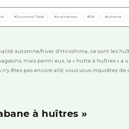
Est de Yamaguchi
Ehime
ard
#
Gourmand / Saké
#
le printemps
#
Été
#
automne
Shimane
ialité automne/hiver d'Hiroshima, ce sont les huîtr
agasins, mais parmi eux, la « hutte à huîtres » a
 n'y êtes pas encore allé, vous vous inquiétez de 
abane à huîtres »