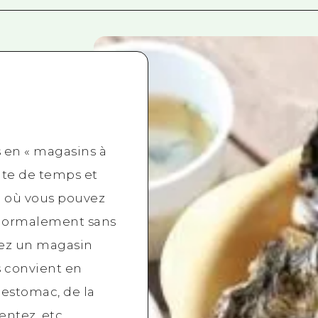
s en « magasins à
ite de temps et
» où vous pouvez
ormalement sans
sez un magasin
 convient en
'estomac, de la
ntez, etc.