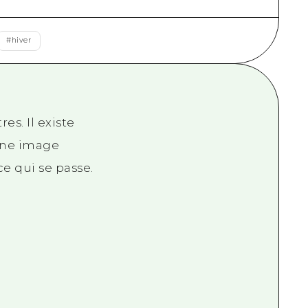
#
hiver
es. Il existe
 une image
ce qui se passe.