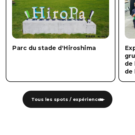
Parc du stade d'Hiroshima
Exp
gru
de 
de 
Tous les spots / expériences