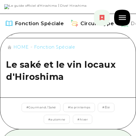
Fonction Spéciale
Circuit Type
D
HOME
Fonction Spéciale
Le saké et le vin locaux
Fonction Spéciale
d'Hiroshima
Aperçu
Circuit Type
Recommendation
Aperçu
Découvrir
#
Gourmand / Saké
#
le printemps
#
Été
Art
Guide official de Dive! Hiroshima
Aperçu
#
automne
#
hiver
Événements/ Fêtes
Événement
Hiroshima Moshimo Travel
Autour de la ville d'Hiroshima
Gourmand / Saké