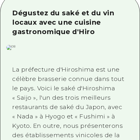
Informations Saisonnières
Autour de la ville d'Hiroshima
Aki
Cyclisme
Dégustez du saké et du vin
Aki
Bingo
Informations Utiles
locaux avec une cuisine
Achats
Bingo
gastronomique d'Hiro
Bihoku
Sports
Aperçu
HOME
Bihoku
Geihoku
Vie nocturne
AccédantAccédant
Geihoku
Autour de Miyajima
Héritage du monde
Résumé du trafic secondaire
Nouveautés
Autour de Miyajima
La préfecture d'Hiroshima est une
Est de Yamaguchi
Apprentissage / Expérience
Congestion des installations
Est de Yamaguchi
célèbre brasserie connue dans tout
Ehime
Standard
Billet d'excursion de grande valeu
le pays. Voici le saké d'Hiroshima
Shimane
« Saijo », l'un des trois meilleurs
Histoire / Culture
Services de stockage et de livrai
restaurants de saké du Japon, avec
Guérison
Hiroshima Omotenashi Pass
« Nada » à Hyogo et « Fushimi » à
Nature
HIROSHIMA FREE Wi-Fi
Kyoto. En outre, nous présenterons
des établissements vinicoles de la
TRAVELPAL International