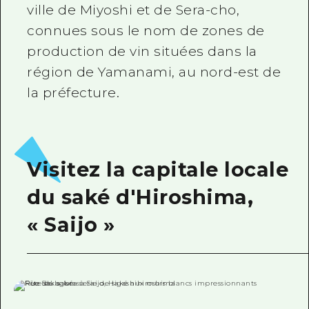
ville de Miyoshi et de Sera-cho,
Guide bénévole
connues sous le nom de zones de
Vidéo d'Hiroshima
production de vin situées dans la
région de Yamanami, au nord-est de
FAQ
la préfecture.
Téléchargement de Photos
Informations sur le transport en 
Brochure touristique
Visitez la capitale locale
du saké d'Hiroshima,
« Saijo »