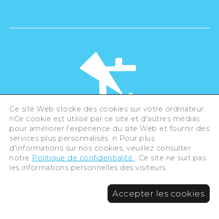
Ce site Web stocke des cookies sur votre ordinateur.
nCe cookie est utilisé par ce site et d'autres médias
pour améliorer l'expérience du site Web et fournir des
©Hiroshima Tourism Association /
services plus personnalisés. n Pour plus
Hiroshima Prefecture / Hiroshima City .
d'informations sur nos cookies, veuillez consulter
All rights reserved
notre
Politique de confidentialité
. Ce site ne suit pas
les informations personnelles des visiteurs.
Accepter les cookies