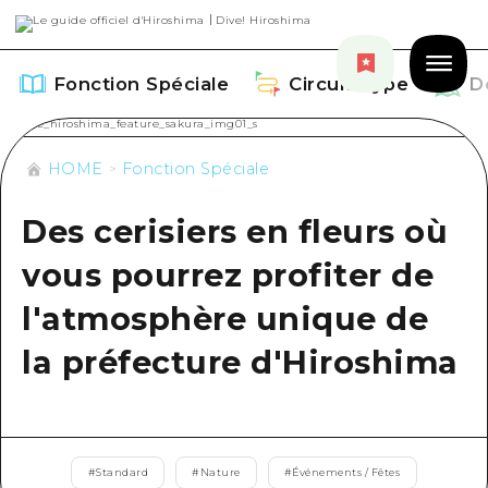
Fonction Spéciale
Circuit Type
D
HOME
Fonction Spéciale
Des cerisiers en fleurs où
Fonction Spéciale
vous pourrez profiter de
Aperçu
l'atmosphère unique de
Circuit Type
Recommendation
la préfecture d'Hiroshima
Aperçu
Découvrir
Art
Guide official de Dive! Hiroshima
Aperçu
Événements/ Fêtes
Événement
Hiroshima Moshimo Travel
Autour de la ville d'Hiroshima
#
Standard
#
Nature
#
Événements / Fêtes
Gourmand / Saké