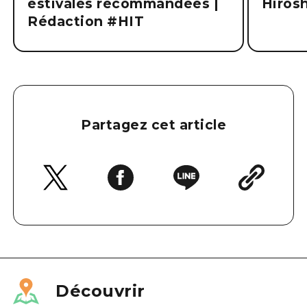
estivales recommandées |
Hiros
Rédaction #HIT
Partagez cet article
Découvrir