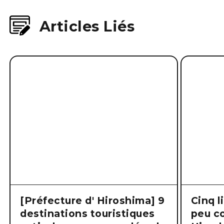
Articles Liés
[Préfecture d' Hiroshima] 9
Cinq l
destinations touristiques
peu co