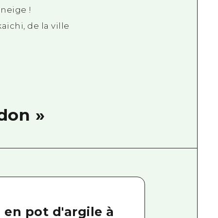
 neige !
ichi, de la ville
don »
en pot d'argile à