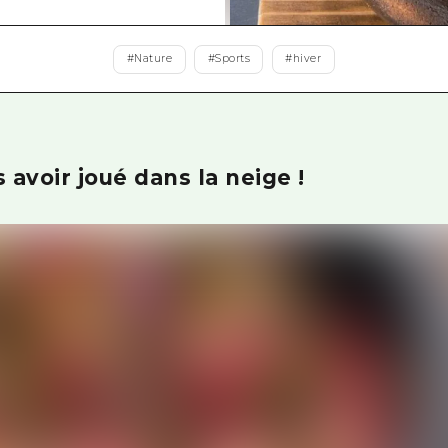
Est de Yamaguchi
Ehime
#
Nature
#
Sports
#
hiver
Shimane
 avoir joué dans la neige !