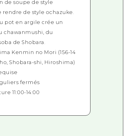
n de soupe de style
e rendre de style ochazuke.
du pot en argile crée un
du chawanmushi, du
soba de Shobara.
ima Kenmin no Mori (156-14
cho, Shobara-shi, Hiroshima)
equise
éguliers fermés
ure 11:00-14:00