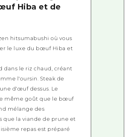
œuf Hiba et de
gozen hitsumabushi où vous
er le luxe du bœuf Hiba et
d dans le riz chaud, créant
omme l'oursin. Steak de
une d'œuf dessus. Le
 le même goût que le bœuf
cond mélange des
s que la viande de prune et
roisième repas est préparé