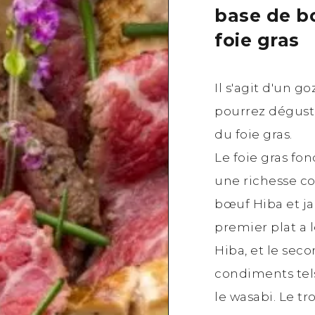
base de b
foie gras
Il s'agit d'un 
pourrez dégust
du foie gras.
Le foie gras fon
une richesse c
bœuf Hiba et ja
premier plat a
Hiba, et le se
condiments tel
le wasabi. Le t