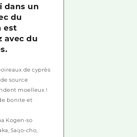
i dans un
vec du
 est
z avec du
s.
oireaux de cyprès
s de source
endent moelleux !
e bonite et
ma Kogen-so
ka, Saijo-cho,