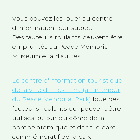
Guide bénévole
Vous pouvez les louer au centre
Vidéo d'Hiroshima
d'information touristique.
FAQ
Des fauteuils roulants peuvent être
empruntés au Peace Memorial
Téléchargement de Photos
Museum et à d'autres.
Informations sur le transport en 
Brochure touristique
Le centre d'information touristique
de la ville d'Hiroshima (à l'intérieur
du Peace Memorial Park)
loue des
fauteuils roulants qui peuvent être
utilisés autour du dôme de la
bombe atomique et dans le parc
commémoratif de la paix.