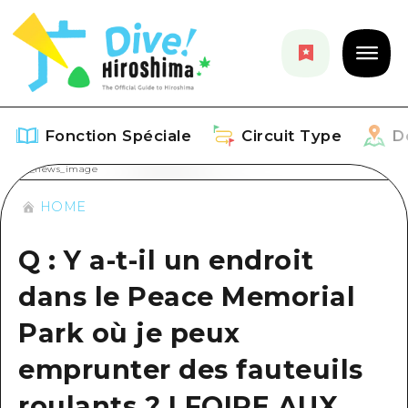
Fonction Spéciale
Circuit Type
D
HOME
Fonction Spéciale
Q : Y a-t-il un endroit
Aperçu
Circuit Type
dans le Peace Memorial
Recommendation
Aperçu
Découvrir
Park où je peux
Art
Guide official de Dive! Hiroshima
Aperçu
emprunter des fauteuils
Événements/ Fêtes
Événement
Hiroshima Moshimo Travel
Autour de la ville d'Hiroshima
roulants ? | FOIRE AUX
Gourmand / Saké