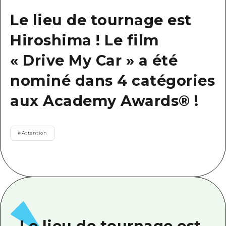
Guide bénévole
Le lieu de tournage est
Vidéo d'Hiroshima
Hiroshima ! Le film
« Drive My Car » a été
FAQ
nominé dans 4 catégories
Téléchargement de Photos
aux Academy Awards® !
Informations sur le transport en 
Brochure touristique
#
Attention
Le lieu de tournage est