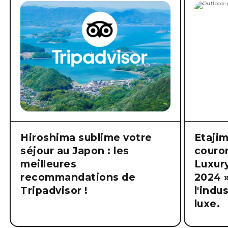
Hiroshima sublime votre
Etajim
séjour au Japon : les
couron
meilleures
Luxur
recommandations de
2024 
Tripadvisor !
l'indu
luxe.