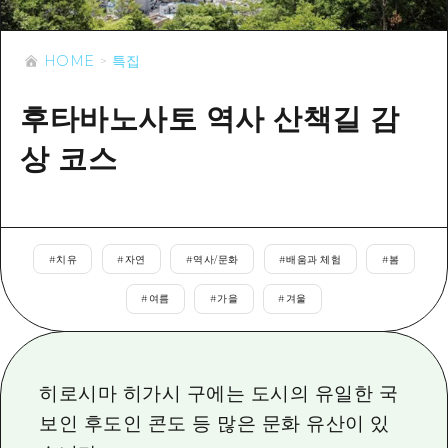
이벤트
히로시마시 주변
아키(安芸)
사이클링
아키(安芸)
HOME
특집
빈고(備後)
유용한 정보
쇼핑
빈고(備後)
비북(備北)
후타바노사토 역사 산책길 감
스포츠
목록
HOME
비북(備北)
게이호쿠(芸北)
상 코스
나이트 라이프
접근
게이호쿠(芸北)
미야지마(宮島) 주변
세계유산
보조 트래픽 요약
뉴스
미야지마(宮島) 주변
야마구치(山口)현 동부
배움과 체험
시설 혼잡 상황
야마구치(山口)현 동부
#
치유
#
자연
#
역사/문화
#
배움과 체험
#
봄
에히메(愛媛)현
기준
히로시마 OMOTENASHI 패스
빠른 여행
#
여름
#
가을
#
겨울
시마네(島根)현
역사/문화
수하물 보관 및 배송 서비스
당일치기
치유
HIROSHIMA FREE Wi-Fi
반나절
히로시마 히가시 구에는 도시의 유일한 국
자연
외국인 여행자용 거리 관광안내소
1박 2일
보인 후도인 콘도 등 많은 문화 유산이 있
자원봉사 가이드