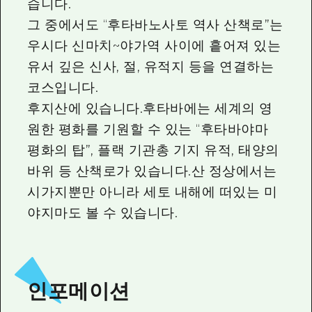
2박 3일
습니다.
히로시마현내 매력을 동영상으로 소개!
그 중에서도 “후타바노사토 역사 산책로”는
우시다 신마치~야가역 사이에 흩어져 있는
자주 묻는 질문
유서 깊은 신사, 절, 유적지 등을 연결하는
사진 다운로드
코스입니다.
재해가 발생했을 때의 교통 정보
후지산에 있습니다.후타바에는 세계의 영
원한 평화를 기원할 수 있는 “후타바야마
관광 안내 책자
평화의 탑”, 플랙 기관총 기지 유적, 태양의
바위 등 산책로가 있습니다.산 정상에서는
시가지뿐만 아니라 세토 내해에 떠있는 미
야지마도 볼 수 있습니다.
인포메이션