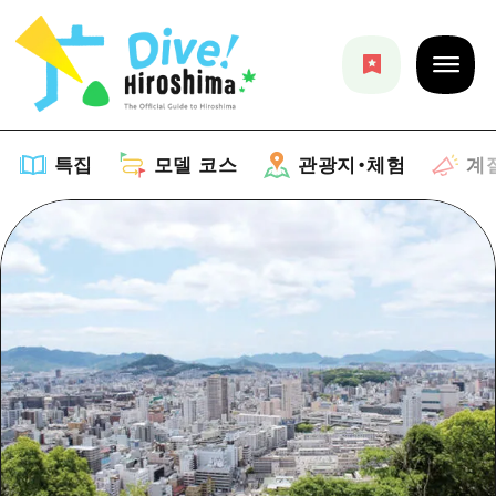
특집
모델 코스
관광지・체험
계
특집
목록
모델 코스
추천
목록
관광지・체험
아트
Dive! Hiroshima 공식 가이드
목록
이벤트/축제
계절 정보
Hiroshima Moshimo Travel
히로시마시 주변
음식/술