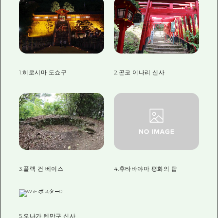
1.히로시마 도쇼구
2.곤코 이나리 신사
3.플랙 건 베이스
4.후타바야마 평화의 탑
5.오나가 텐만구 신사