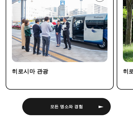
히로시마 관광
히
모든 명소와 경험