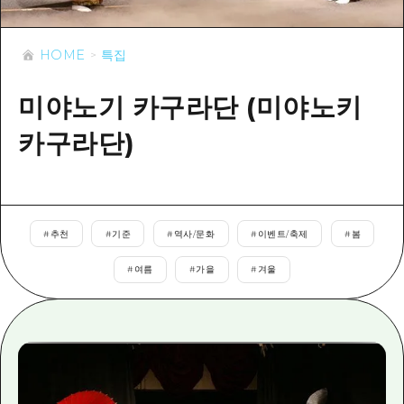
이벤트
히로시마시 주변
아키(安芸)
사이클링
아키(安芸)
HOME
특집
빈고(備後)
유용한 정보
쇼핑
빈고(備後)
비북(備北)
미야노기 카구라단 (미야노키
스포츠
목록
HOME
비북(備北)
게이호쿠(芸北)
카구라단)
나이트 라이프
접근
게이호쿠(芸北)
미야지마(宮島) 주변
세계유산
보조 트래픽 요약
뉴스
미야지마(宮島) 주변
야마구치(山口)현 동부
배움과 체험
시설 혼잡 상황
야마구치(山口)현 동부
#
추천
#
기준
#
역사/문화
#
이벤트/축제
#
봄
에히메(愛媛)현
기준
히로시마 OMOTENASHI 패스
빠른 여행
#
여름
#
가을
#
겨울
시마네(島根)현
역사/문화
수하물 보관 및 배송 서비스
당일치기
치유
HIROSHIMA FREE Wi-Fi
반나절
자연
외국인 여행자용 거리 관광안내소
1박 2일
자원봉사 가이드