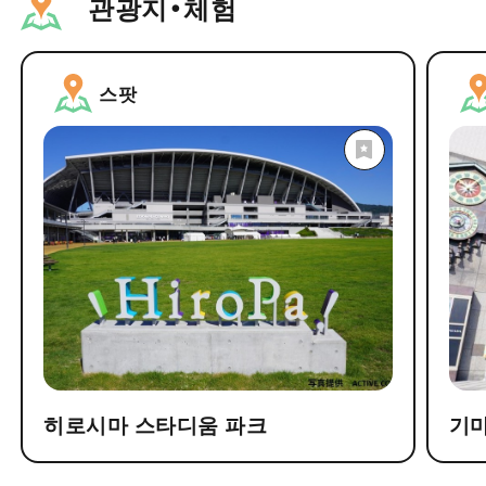
관광지・체험
스팟
히로시마 스타디움 파크
기마