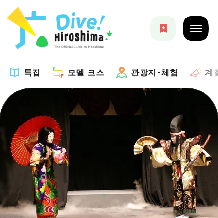
특집
모델 코스
관광지・체험
계
특집
목록
모델 코스
추천
목록
관광지・체험
아트
Dive! Hiroshima 공식 가이드
목록
이벤트/축제
계절 정보
Hiroshima Moshimo Travel
히로시마시 주변
음식/술