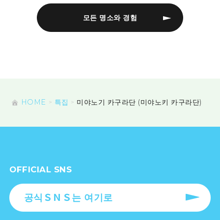
모든 명소와 경험
HOME
특집
미야노기 카구라단 (미야노키 카구라단)
OFFICIAL SNS
공식ＳＮＳ는 여기로