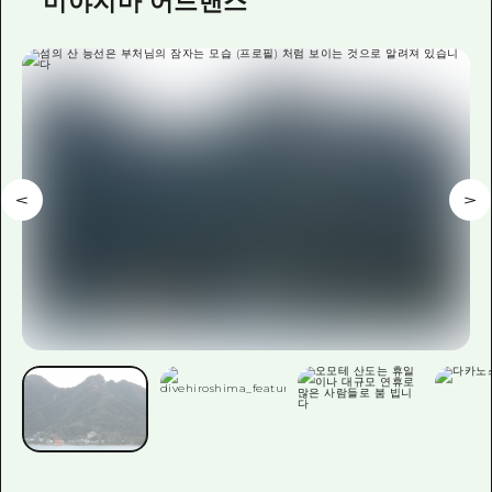
미야지마 어드밴스
이벤트
히로시마시 주변
아키(安芸)
사이클링
아키(安芸)
빈고(備後)
유용한 정보
쇼핑
빈고(備後)
비북(備北)
스포츠
목록
HOME
비북(備北)
게이호쿠(芸北)
나이트 라이프
접근
게이호쿠(芸北)
미야지마(宮島) 주변
세계유산
보조 트래픽 요약
뉴스
미야지마(宮島) 주변
야마구치(山口)현 동부
배움과 체험
시설 혼잡 상황
야마구치(山口)현 동부
에히메(愛媛)현
기준
히로시마 OMOTENASHI 패스
빠른 여행
시마네(島根)현
역사/문화
수하물 보관 및 배송 서비스
당일치기
치유
HIROSHIMA FREE Wi-Fi
반나절
자연
외국인 여행자용 거리 관광안내소
1박 2일
자원봉사 가이드