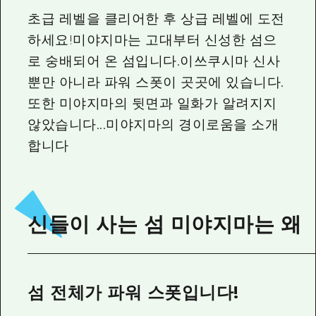
2박 3일
초급 레벨을 클리어한 후 상급 레벨에 도전
히로시마현내 매력을 동영상으로 소개!
하세요!미야지마는 고대부터 신성한 섬으
자주 묻는 질문
로 숭배되어 온 섬입니다.이쓰쿠시마 신사
사진 다운로드
뿐만 아니라 파워 스폿이 곳곳에 있습니다.
또한 미야지마의 뒷면과 일화가 알려지지
재해가 발생했을 때의 교통 정보
않았습니다...미야지마의 경이로움을 소개
관광 안내 책자
합니다
신들이 사는 섬 미야지마는 왜
섬 전체가 파워 스폿입니다!