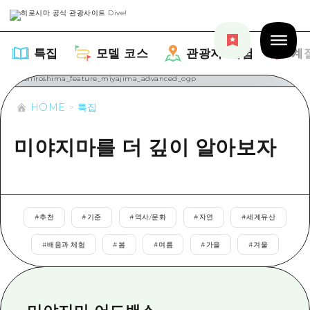
특집
모델 코스
관광지・체험
계
HOME
특집
미야지마를 더 깊이 알아보자
특집
목록
모델 코스
#
추천
#
기준
#
역사/문화
#
자연
#
세계유산
추천
목록
관광지・체험
#
배움과 체험
#
봄
#
여름
#
가을
#
겨울
아트
Dive! Hiroshima 공식 가이드
목록
이벤트/축제
계절 정보
Hiroshima Moshimo Travel
히로시마시 주변
음식/술