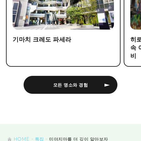
기마치 크레도 파세라
히로
속 
비
모든 명소와 경험
HOME
특집
미야지마를 더 깊이 알아보자