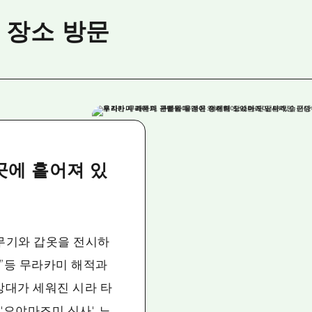
 장소 방문
곳에 흩어져 있
무기와 갑옷을 전시하
산”등 무라카미 해적과
망대가 세워진 시라 타
'오야마즈미 신사', 노