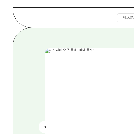
#
역사/문