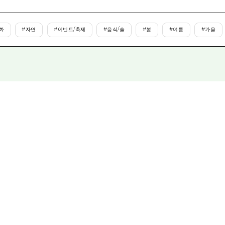
에히메(愛媛)현
시마네(島根)현
화
#
자연
#
이벤트/축제
#
음식/술
#
봄
#
여름
#
가을