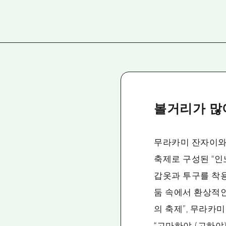
볼거리가 많
무라카미 잔자이와
축제로 구성된 “인
갑옷과 투구를 착용
둠 속에서 환상적
의 축제”, 무라카
“고마하야 (고하야