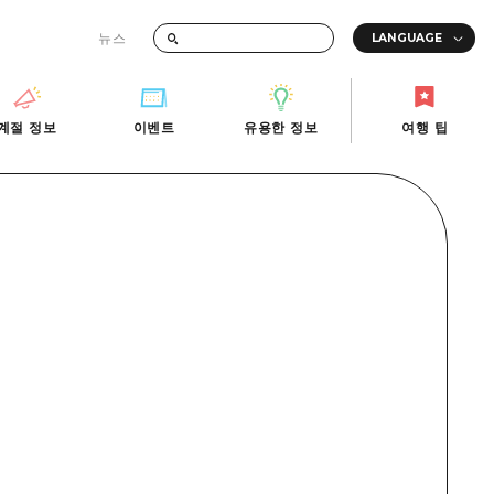
뉴스
때의 교통 정보
계절 정보
이벤트
유용한 정보
여행 팁
계절 정보
이벤트
유용한 정보
여행 팁
i-Fi
빠른 여행
사진 다운로드
관광안내소
당일치기
재해가 발생했을 때의 교통 정보
반나절
관광 안내 책자
영상으로 소개!
1박 2일
2박 3일