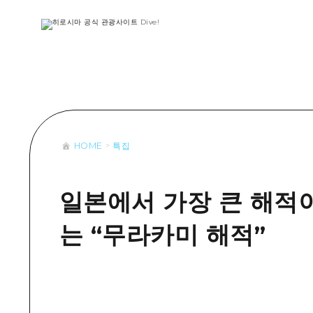
목록
목록
목록
접근
Dive! Hir
추천
보조 트래픽 요약
Hiroshima 
아트
시설 혼잡 상황
이벤트/축제
히로시마 OMOTENASHI 패스
음식/술
HOME
특집
목록
수하물 보관 및 배송 서비스
추천
D
아트
H
일본에서 가장 큰 해적
이벤트
는 “무라카미 해적”
음식/