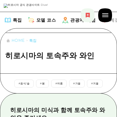
특집
모델 코스
관광지・체험
계
HOME
특집
히로시마의 토속주와 와인
특집
목록
모델 코스
추천
#
음식/술
#
봄
#
여름
#
가을
#
겨울
목록
관광지・체험
아트
Dive! Hiroshima 공식 가이드
목록
이벤트/축제
계절 정보
Hiroshima Moshimo Travel
히로시마의 미식과 함께 토속주와 와
히로시마시 주변
음식/술