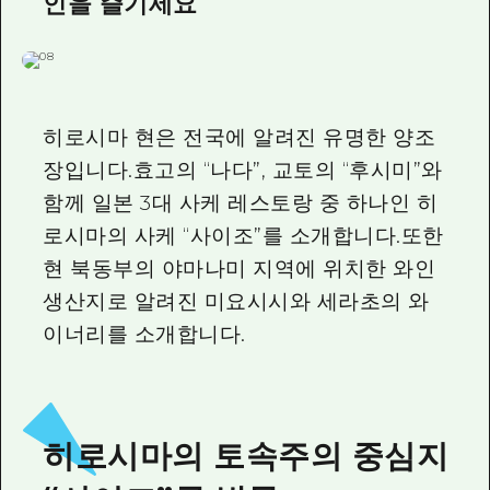
인을 즐기세요
이벤트
히로시마시 주변
아키(安芸)
사이클링
아키(安芸)
빈고(備後)
유용한 정보
쇼핑
빈고(備後)
비북(備北)
스포츠
목록
히로시마 현은 전국에 알려진 유명한 양조
HOME
비북(備北)
게이호쿠(芸北)
나이트 라이프
장입니다.효고의 “나다”, 교토의 “후시미”와
접근
게이호쿠(芸北)
함께 일본 3대 사케 레스토랑 중 하나인 히
미야지마(宮島) 주변
세계유산
보조 트래픽 요약
뉴스
미야지마(宮島) 주변
로시마의 사케 “사이조”를 소개합니다.또한
야마구치(山口)현 동부
배움과 체험
시설 혼잡 상황
현 북동부의 야마나미 지역에 위치한 와인
야마구치(山口)현 동부
에히메(愛媛)현
생산지로 알려진 미요시시와 세라초의 와
기준
히로시마 OMOTENASHI 패스
빠른 여행
이너리를 소개합니다.
시마네(島根)현
역사/문화
수하물 보관 및 배송 서비스
당일치기
치유
HIROSHIMA FREE Wi-Fi
반나절
자연
외국인 여행자용 거리 관광안내소
히로시마의 토속주의 중심지
1박 2일
자원봉사 가이드