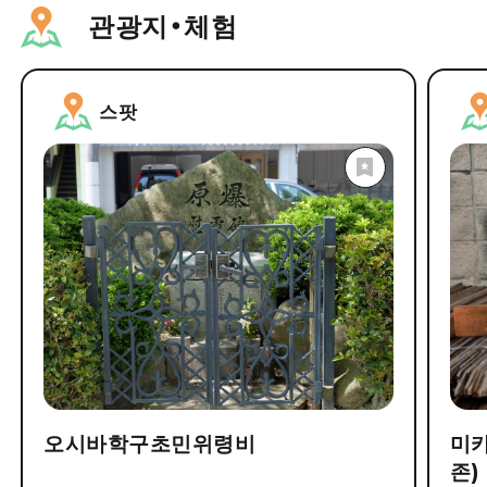
관광지・체험
스팟
오시바학구초민위령비
미
존)