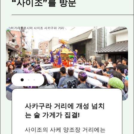
“사이조”를 방문
2박 3일
히로시마현내 매력을 동영상으로 소개!
자주 묻는 질문
사진 다운로드
재해가 발생했을 때의 교통 정보
관광 안내 책자
사카구라 거리에 개성 넘치
는 술 가게가 집결!
사이조의 사케 양조장 거리에는