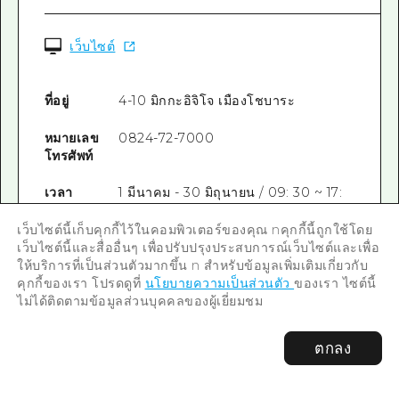
เว็บไซต์
ที่อยู่
4-10 มิกกะอิจิโจ เมืองโชบาระ
หมายเลข
0824-72-7000
โทรศัพท์
เวลา
1 มีนาคม - 30 มิถุนายน / 09: 30 ~ 17:
ทำการ
00 1 กรกฎาคม - 31 สิงหาคม / 09: 30
~ 18: 00 1 กันยายน - 31 ตุลาคม / 09:
เว็บไซต์นี้เก็บคุกกี้ไว้ในคอมพิวเตอร์ของคุณ nคุกกี้นี้ถูกใช้โดย
30 ~ 17: 00 1 พฤศจิกายน - 28
เว็บไซต์นี้และสื่ออื่นๆ เพื่อปรับปรุงประสบการณ์เว็บไซต์และเพื่อ
กุมภาพันธ์หรือ 29 กุมภาพันธ์ / 09: 30 ~
ให้บริการที่เป็นส่วนตัวมากขึ้น n สำหรับข้อมูลเพิ่มเติมเกี่ยวกับ
16: 30 * ค่าเข้าชมก่อนปิด 1 ชั่วโมง
คุกกี้ของเรา โปรดดูที่
นโยบายความเป็นส่วนตัว
ของเรา ไซต์นี้
ไม่ได้ติดตามข้อมูลส่วนบุคคลของผู้เยี่ยมชม
เข้าถึง
ใช้เวลาประมาณ 5 นาทีโดยรถยนต์จาก
ทางด่วน Chugoku Expressway
ตกลง
Shobara IC ไปทางทางเข้าทิศเหนือ
หรือประมาณ 10 นาทีจากทางเข้าตรง
กลาง หรือประมาณ 15 นาทีจาก