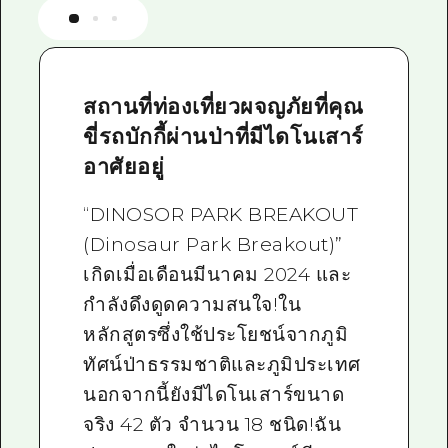
สถานที่ท่องเที่ยวผจญภัยที่คุณ
ขี่รถบักกี้ผ่านป่าที่มีไดโนเสาร์
อาศัยอยู่
“DINOSOR PARK BREAKOUT
(Dinosaur Park Breakout)”
เกิดเมื่อเดือนมีนาคม 2024 และ
กำลังดึงดูดความสนใจ!ใน
หลักสูตรซึ่งใช้ประโยชน์จากภูมิ
ทัศน์ป่าธรรมชาติและภูมิประเทศ
นอกจากนี้ยังมีไดโนเสาร์ขนาด
จริง 42 ตัว จำนวน 18 ชนิด!ฉัน