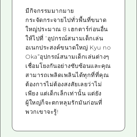
มีกิจกรรมมากมาย
กระจัดกระจายไปทั่วพื้นที่ขนาด
ใหญ่ประมาณ 8 เฮกตาร์ก่อนอื่น
ให้ไปที่ “อุปกรณ์สนามเด็กเล่น
อเนกประสงค์ขนาดใหญ่ Kyu no
Oka”อุปกรณ์สนามเด็กเล่นต่างๆ
เชื่อมโยงกันอย่างซับซ้อนและคุณ
สามารถเพลิดเพลินได้ทุกที่ที่คุณ
ต้องการไม่ต้องสงสัยเลยว่าไม่
เพียง แต่เด็กเล็กเท่านั้น แต่ยัง
ผู้ใหญ่ก็จะตกหลุมรักมันก่อนที่
พวกเขาจะรู้!