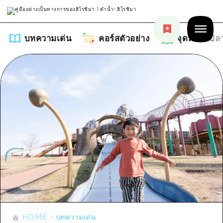
บทความเด่น
คอร์สตัวอย่าง
จุดหมายปล
บทความเด่น
รายการ
คอร์สตัวอย่าง
คำแนะนำ
รายการ
จุดหมายปลายทาง
ศิลปะ
คู่มือ Dive! Hiroshima
รายการ
งานอีเว้นท์ / เทศกาล
อีเว้นท์
ฮิโรชิม่า โมชิ โมชิ ทราเวล
บริเวณรอบเมืองฮิโรชิม่า
HOME
บทความเด่น
อาหารรสเลิศ / สุรา