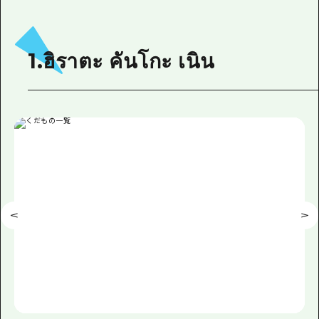
1.ฮิราตะ คันโกะ เนิน