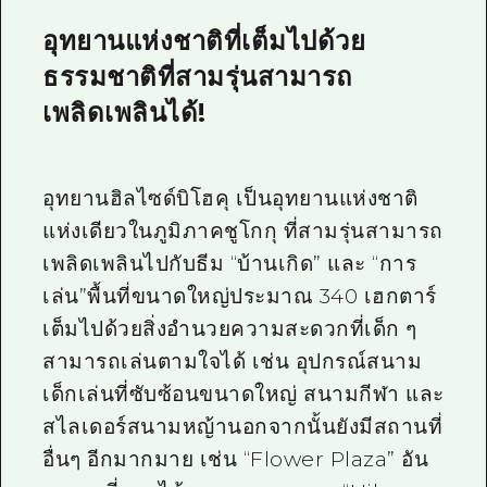
อุทยานแห่งชาติที่เต็มไปด้วย
ธรรมชาติที่สามรุ่นสามารถ
เพลิดเพลินได้!
อุทยานฮิลไซด์บิโฮคุ เป็นอุทยานแห่งชาติ
แห่งเดียวในภูมิภาคชูโกกุ ที่สามรุ่นสามารถ
เพลิดเพลินไปกับธีม “บ้านเกิด” และ “การ
เล่น”พื้นที่ขนาดใหญ่ประมาณ 340 เฮกตาร์
เต็มไปด้วยสิ่งอำนวยความสะดวกที่เด็ก ๆ
สามารถเล่นตามใจได้ เช่น อุปกรณ์สนาม
เด็กเล่นที่ซับซ้อนขนาดใหญ่ สนามกีฬา และ
สไลเดอร์สนามหญ้านอกจากนั้นยังมีสถานที่
อื่นๆ อีกมากมาย เช่น “Flower Plaza” อัน