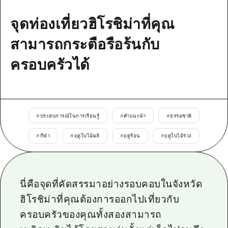
ข้อมูลตามฤดูกาล
บริเวณรอบเมืองฮิโรชิม่า
อากิ
การปั่นจักรยาน
จุดท่องเที่ยวฮิโรชิม่าที่คุณ
อากิ
บิงโก
ข้อมูลที่เป็นประโยชน์
ช้อปปิ้ง
สามารถกระตือรือร้นกับ
บิงโก
บิโฮคุ
กีฬา
รายการ
ครอบครัวได้
HOME
บิโฮค
เกโฮคุ
สถานบันเทิงยามค่ำคืน
เข้าถึงเข้าถึง
เกโฮค
บริเวณรอบๆ มิยาจิมะ
มรดกโลก
สรุปการจราจรรอง
ข่าว
บริเวณรอบๆ มิยาจิมะ
ยามากุจิตะวันออก
#
ประสบการณ์ในการเรียนรู้
#
คำแนะนำ
#
ธรรมชาติ
ประสบการณ์ / ในการเรียนรู้
ความแออัดของสิ่งอำนวยความสะดวก
ยามากุจิตะวันออก
อีเว้นท์
จังหวัดเอฮิเมะ
#
กีฬา
#
ฤดูใบไม้ผลิ
#
ฤดูร้อน
#
ฤดูใบไม้ร่วง
มาตรฐาน
ตั๋วเที่ยวคุ้มค่าตั๋วเที่ยวคุ้มค่า
ชิมาเนะ
ประวัติศาสตร์ / วัฒนธรรม
บริการรับฝากและจัดส่งสัมภาระ
การรักษา
ฮิโรชิมะโอโมะเตะนะชิ
นี่คือจุดที่คัดสรรมาอย่างรอบคอบในจังหวัด
ฮิโรชิม่าที่คุณต้องการออกไปเที่ยวกับ
ธรรมชาติ
ฮิโรชิม่า ฟรี Wi-Fi
ครอบครัวของคุณทั้งสองสามารถ
TRAVELPAL International