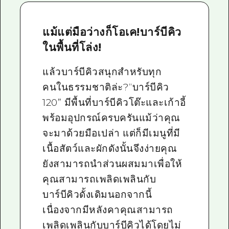
แม้แต่มือว่างก็โอเค!บาร์บีคิว
ในพื้นที่โล่ง!
แล้วบาร์บีคิวสนุกสำหรับทุก
คนในธรรมชาติล่ะ?“บาร์บีคิว
120” มีพื้นที่บาร์บีคิวโต๊ะและเก้าอี้
พร้อมอุปกรณ์ครบครันแม้ว่าคุณ
จะมาด้วยมือเปล่า แต่ก็มีเมนูที่มี
เนื้อสัตว์และผักดังนั้นจึงง่ายคุณ
ยังสามารถนำส่วนผสมมาเพื่อให้
คุณสามารถเพลิดเพลินกับ
บาร์บีคิวดั้งเดิมนอกจากนี้
เนื่องจากมีหลังคาคุณสามารถ
เพลิดเพลินกับบาร์บีคิวได้โดยไม่