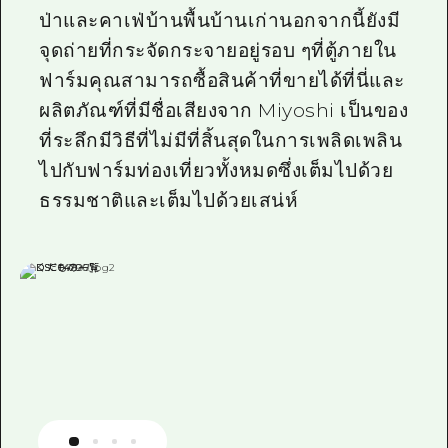
ป่าและคาเฟ่บ้านพื้นบ้านเก่านอกจากนี้ยังมี
จุดถ่ายที่กระจัดกระจายอยู่รอบ ๆที่ตู้ภายใน
ฟาร์มคุณสามารถซื้อสินค้าที่ขายได้ที่นี่และ
ผลิตภัณฑ์ที่มีชื่อเสียงจาก Miyoshi เป็นของ
ที่ระลึกมีวิธีที่ไม่มีที่สิ้นสุดในการเพลิดเพลิน
ไปกับฟาร์มท่องเที่ยวทั้งหมดซึ่งเต็มไปด้วย
ธรรมชาติและเต็มไปด้วยเสน่ห์