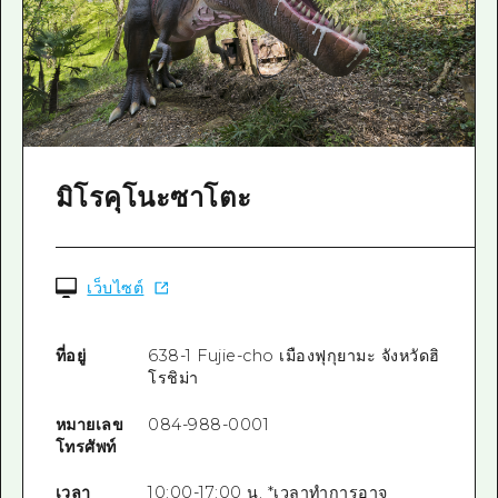
มิโรคุโนะซาโตะ
เว็บไซต์
ที่อยู่
638-1 Fujie-cho เมืองฟุกุยามะ จังหวัดฮิ
โรชิม่า
หมายเลข
084-988-0001
โทรศัพท์
เวลา
10:00-17:00 น. *เวลาทำการอาจ