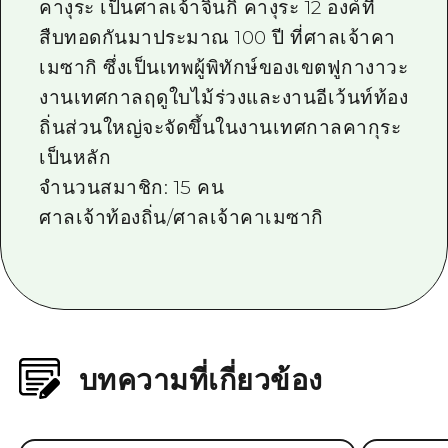
คางุระ เป็นศาลเจ้าจินกิ คางุระ 12 องค์ที่
ไกด์อาสาสมัครไ
สืบทอดกันมาประมาณ 100 ปี ที่ศาลเจ้าคา
เมซากิ ซึ่งเป็นเทพผู้พิทักษ์ของเขตฟูกางาวะ
วิดีโอฮิโรชิม่า
งานเทศกาลฤดูใบไม้ร่วงและงานอีเว้นท์ท้อง
คำถามที่พบบ่อย
ถิ่นส่วนใหญ่จะจัดขึ้นในงานเทศกาลคากุระ
ดาวน์โหลดรูปภาพ
เป็นหลัก
จำนวนสมาชิก: 15 คน
ข้อมูลการขนส่งระหว่างเกิดภัยพิบัติ
ศาลเจ้าท้องถิ่น/ศาลเจ้าคาเมซากิ
บทความที่เกี่ยวข้อง