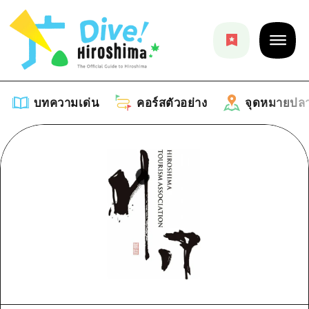
บทความเด่น
คอร์สตัวอย่าง
จุดหมายปล
บทความเด่น
รายการ
คอร์สตัวอย่าง
คำแนะนำ
รายการ
จุดหมายปลายทาง
ศิลปะ
คู่มือ Dive! Hiroshima
รายการ
งานอีเว้นท์ / เทศกาล
อีเว้นท์
ฮิโรชิม่า โมชิ โมชิ ทราเวล
บริเวณรอบเมืองฮิโรชิม่า
อาหารรสเลิศ / สุรา