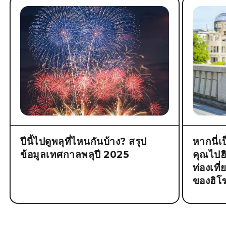
ปีนี้ไปดูพลุที่ไหนกันบ้าง? สรุป
หากนี่เ
ข้อมูลเทศกาลพลุปี 2025
คุณไปฮิโ
ท่องเที
ของฮิโร