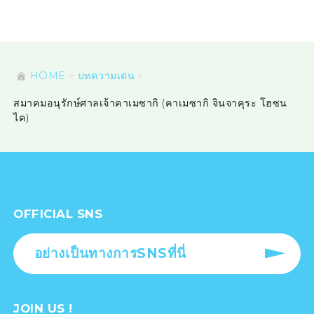
HOME
บทความเด่น
สมาคมอนุรักษ์ศาลเจ้าคาเมซากิ (คาเมซากิ จินจาคุระ โฮซน
ไค)
OFFICIAL SNS
อย่างเป็นทางการSNSที่นี่
JOIN US !