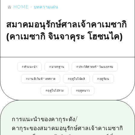
ข้อมูลตามฤดูกาล
บริเวณรอบเมืองฮิโรชิม่า
HOME
บทความเด่น
อากิ
การปั่นจักรยาน
อากิ
บิงโก
ข้อมูลที่เป็นประโยชน์
ช้อปปิ้ง
สมาคมอนุรักษ์ศาลเจ้าคาเมซากิ
บิงโก
บิโฮคุ
กีฬา
(คาเมซากิ จินจาคุระ โฮซนไค)
รายการ
HOME
บิโฮค
เกโฮคุ
สถานบันเทิงยามค่ำคืน
เข้าถึงเข้าถึง
เกโฮค
บริเวณรอบๆ มิยาจิมะ
มรดกโลก
สรุปการจราจรรอง
ข่าว
บริเวณรอบๆ มิยาจิมะ
ยามากุจิตะวันออก
#
คำแนะนำ
#
มาตรฐาน
#
ประวัติศาสตร์ * วัฒนธรรม
ประสบการณ์ / ในการเรียนรู้
ความแออัดของสิ่งอำนวยความสะดวก
ยามากุจิตะวันออก
อีเว้นท์
จังหวัดเอฮิเมะ
#
งานอีเว้นท์ * เทศกาล
#
ฤดูใบไม้ผลิ
#
ฤดูร้อน
มาตรฐาน
ตั๋วเที่ยวคุ้มค่าตั๋วเที่ยวคุ้มค่า
ชิมาเนะ
#
ฤดูใบไม้ร่วง
#
ฤดูหนาว
ประวัติศาสตร์ / วัฒนธรรม
บริการรับฝากและจัดส่งสัมภาระ
การรักษา
ฮิโรชิมะโอโมะเตะนะชิ
ธรรมชาติ
การแนะนำของคากุระดัง/
ฮิโรชิม่า ฟรี Wi-Fi
คากุระของสมาคมอนุรักษ์ศาลเจ้าคาเมซากิ
TRAVELPAL International