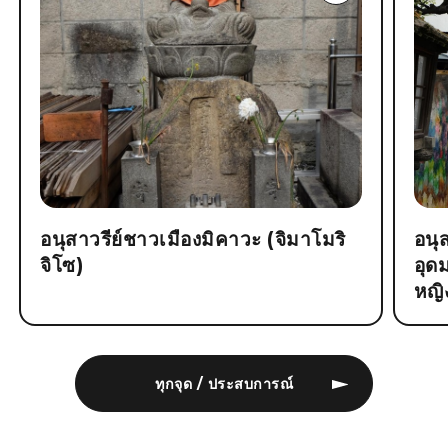
อนุสาวรีย์ชาวเมืองมิคาวะ (จิมาโมริ
อนุ
จิโซ)
อุด
หญิ
ทุกจุด / ประสบการณ์