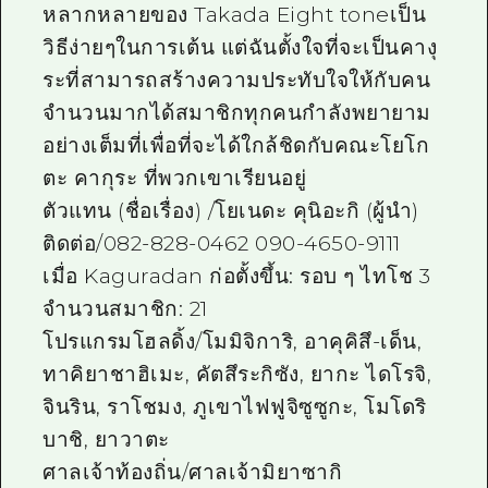
หลากหลายของ Takada Eight toneเป็น
วิธีง่ายๆในการเต้น แต่ฉันตั้งใจที่จะเป็นคางุ
ระที่สามารถสร้างความประทับใจให้กับคน
จำนวนมากได้สมาชิกทุกคนกำลังพยายาม
อย่างเต็มที่เพื่อที่จะได้ใกล้ชิดกับคณะโยโก
ตะ คากุระ ที่พวกเขาเรียนอยู่
ตัวแทน (ชื่อเรื่อง) /โยเนดะ คุนิอะกิ (ผู้นำ)
ติดต่อ/082-828-0462 090-4650-9111
เมื่อ Kaguradan ก่อตั้งขึ้น: รอบ ๆ ไทโช 3
จำนวนสมาชิก: 21
โปรแกรมโฮลดิ้ง/โมมิจิการิ, อาคุคิสึ-เด็น,
ทาคิยาชาฮิเมะ, คัตสึระกิซัง, ยากะ ไดโรจิ,
จินริน, ราโชมง, ภูเขาไฟฟูจิซูซูกะ, โมโดริ
บาชิ, ยาวาตะ
ศาลเจ้าท้องถิ่น/ศาลเจ้ามิยาซากิ