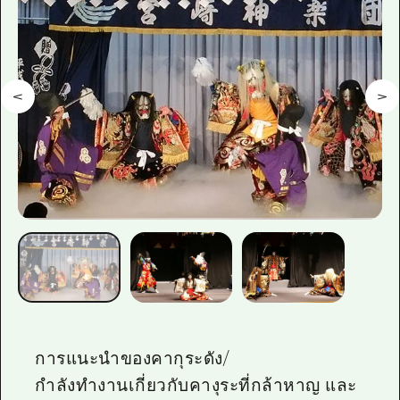
ไกด์อาสาสมัครไ
วิดีโอฮิโรชิม่า
คำถามที่พบบ่อย
ดาวน์โหลดรูปภาพ
ข้อมูลการขนส่งระหว่างเกิดภัยพิบัติ
การแนะนำของคากุระดัง/
กำลังทำงานเกี่ยวกับคางุระที่กล้าหาญ และ