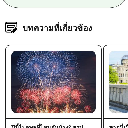
บทความที่เกี่ยวข้อง
ปีนี้ไปดูพลุที่ไหนกันบ้าง? สรุป
หากนี่เ