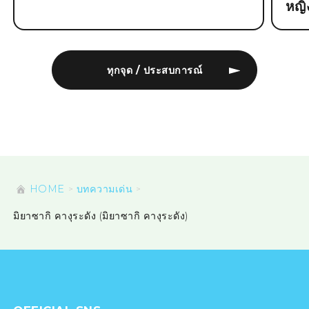
หญิ
ทุกจุด / ประสบการณ์
HOME
บทความเด่น
มิยาซากิ คางุระดัง (มิยาซากิ คางุระดัง)