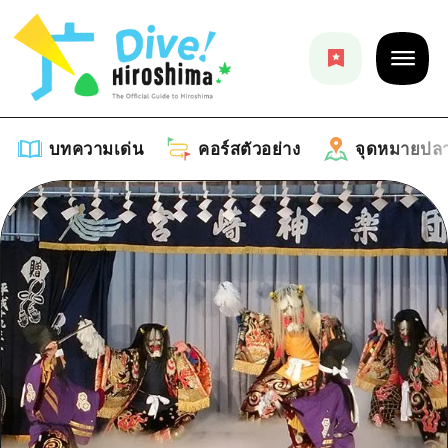
บทความเด่น
คอร์สตัวอย่าง
จุดหมายปล
บทความเด่น
รายการ
คอร์สตัวอย่าง
คำแนะนำ
รายการ
จุดหมายปลายทาง
ศิลปะ
คู่มือ Dive! Hiroshima
รายการ
งานอีเว้นท์ / เทศกาล
อีเว้นท์
ฮิโรชิม่า โมชิ โมชิ ทราเวล
บริเวณรอบเมืองฮิโรชิม่า
อาหารรสเลิศ / สุรา