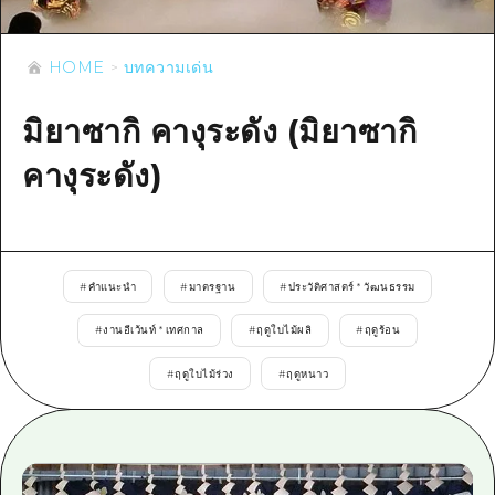
ข้อมูลตามฤดูกาล
บริเวณรอบเมืองฮิโรชิม่า
อากิ
การปั่นจักรยาน
อากิ
HOME
บทความเด่น
บิงโก
ข้อมูลที่เป็นประโยชน์
ช้อปปิ้ง
บิงโก
บิโฮคุ
มิยาซากิ คางุระดัง (มิยาซากิ
กีฬา
รายการ
HOME
บิโฮค
เกโฮคุ
คางุระดัง)
สถานบันเทิงยามค่ำคืน
เข้าถึงเข้าถึง
เกโฮค
บริเวณรอบๆ มิยาจิมะ
มรดกโลก
สรุปการจราจรรอง
ข่าว
บริเวณรอบๆ มิยาจิมะ
ยามากุจิตะวันออก
ประสบการณ์ / ในการเรียนรู้
ความแออัดของสิ่งอำนวยความสะดวก
ยามากุจิตะวันออก
อีเว้นท์
#
คำแนะนำ
#
มาตรฐาน
#
ประวัติศาสตร์ * วัฒนธรรม
จังหวัดเอฮิเมะ
มาตรฐาน
ตั๋วเที่ยวคุ้มค่าตั๋วเที่ยวคุ้มค่า
#
งานอีเว้นท์ * เทศกาล
#
ฤดูใบไม้ผลิ
#
ฤดูร้อน
ชิมาเนะ
ประวัติศาสตร์ / วัฒนธรรม
บริการรับฝากและจัดส่งสัมภาระ
#
ฤดูใบไม้ร่วง
#
ฤดูหนาว
การรักษา
ฮิโรชิมะโอโมะเตะนะชิ
ธรรมชาติ
ฮิโรชิม่า ฟรี Wi-Fi
TRAVELPAL International