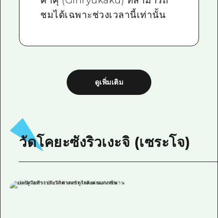
คาคุ (Ginryukaku) ที่สามารถ
ชมได้เฉพาะช่วงเวลานี้เท่านั้น
ดูเพิ่มเติม
วัดโคยะซังริวเงะจิ (เซระโจ)