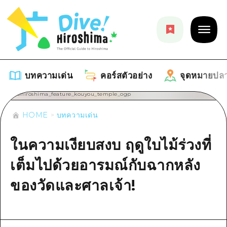
บทความเด่น
คอร์สตัวอย่าง
จุดหมายปล
HOME
บทความเด่น
บทความเด่น
ในความเงียบสงบ ฤดูใบไม้ร่วงที่
รายการ
คอร์สตัวอย่าง
เต็มไปด้วยอารมณ์กับฉากหลัง
คำแนะนำ
รายการ
จุดหมายปลายทาง
ของวัดและศาลเจ้า!
ศิลปะ
คู่มือ Dive! Hiroshima
รายการ
งานอีเว้นท์ / เทศกาล
อีเว้นท์
ฮิโรชิม่า โมชิ โมชิ ทราเวล
บริเวณรอบเมืองฮิโรชิม่า
อาหารรสเลิศ / สุรา