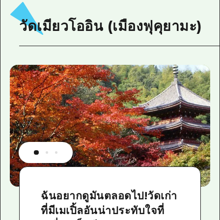
วัดเมียวโออิน (เมืองฟุคุยามะ)
ฉันอยากดูมันตลอดไป!วัดเก่า
ที่มีเมเปิ้ลอันน่าประทับใจที่