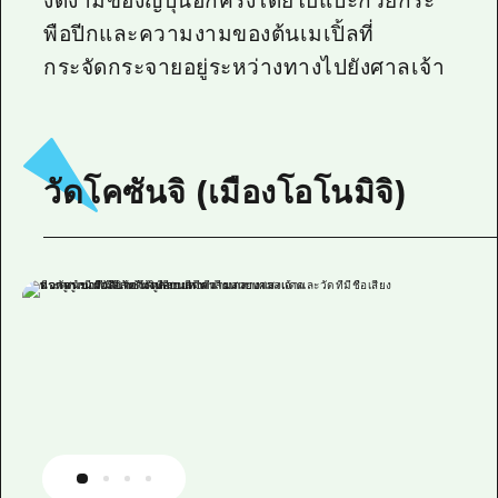
งดงามของญี่ปุ่นอีกครั้งโดยใบแปะก๊วยกระ
พือปีกและความงามของต้นเมเปิ้ลที่
กระจัดกระจายอยู่ระหว่างทางไปยังศาลเจ้า
วัดโคซันจิ (เมืองโอโนมิจิ)