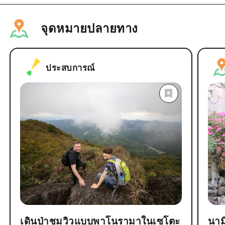
จุดหมายปลายทาง
ประสบการณ์
เดินป่าชมวิวแบบพาโนรามาในเซโตะ
นามิ