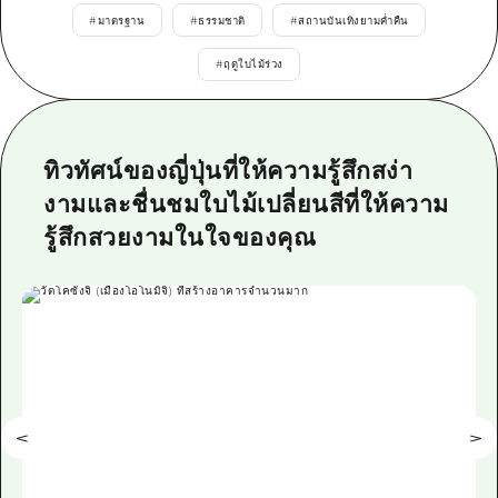
ข้อมูลตามฤดูกาล
บริเวณรอบเมืองฮิโรชิม่า
#
มาตรฐาน
#
ธรรมชาติ
#
สถานบันเทิงยามค่ำคืน
อากิ
การปั่นจักรยาน
อากิ
#
ฤดูใบไม้ร่วง
บิงโก
ข้อมูลที่เป็นประโยชน์
ช้อปปิ้ง
บิงโก
บิโฮคุ
กีฬา
รายการ
HOME
บิโฮค
เกโฮคุ
ทิวทัศน์ของญี่ปุ่นที่ให้ความรู้สึกสง่า
สถานบันเทิงยามค่ำคืน
เข้าถึงเข้าถึง
เกโฮค
งามและชื่นชมใบไม้เปลี่ยนสีที่ให้ความ
บริเวณรอบๆ มิยาจิมะ
มรดกโลก
สรุปการจราจรรอง
ข่าว
บริเวณรอบๆ มิยาจิมะ
รู้สึกสวยงามในใจของคุณ
ยามากุจิตะวันออก
ประสบการณ์ / ในการเรียนรู้
ความแออัดของสิ่งอำนวยความสะดวก
ยามากุจิตะวันออก
อีเว้นท์
จังหวัดเอฮิเมะ
มาตรฐาน
ตั๋วเที่ยวคุ้มค่าตั๋วเที่ยวคุ้มค่า
ชิมาเนะ
ประวัติศาสตร์ / วัฒนธรรม
บริการรับฝากและจัดส่งสัมภาระ
การรักษา
ฮิโรชิมะโอโมะเตะนะชิ
ธรรมชาติ
ฮิโรชิม่า ฟรี Wi-Fi
TRAVELPAL International