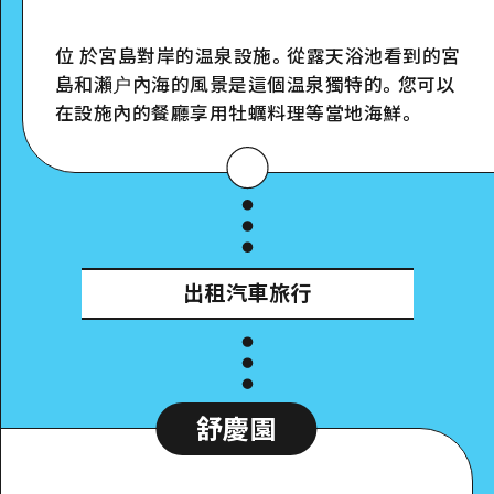
位 於宮島對岸的温泉設施。從露天浴池看到的宮
島和瀨户內海的風景是這個温泉獨特的。您可以
Google Maps
在設施內的餐廳享用牡蠣料理等當地海鮮。
詳細看看
出租汽車旅行
舒慶園