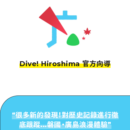
Dive! Hiroshima 官方向導
“
很多新的發現！對歷史記錄進行徹
底跟蹤...磐國・廣島浪漫體驗
”