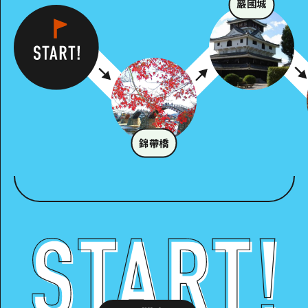
巖國城
錦帶橋