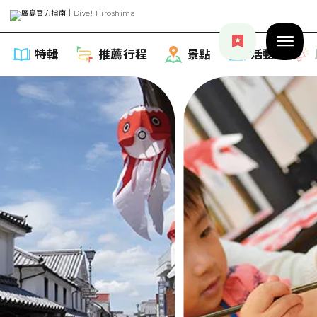
特輯
推薦行程
景點
活動
特輯
列表
推薦行程
推薦
列表
景點
藝術
Dive! Hiroshima 官方向導
列表
活動·廟會
活動
廣島隨意旅行
廣島市內
美食·酒水