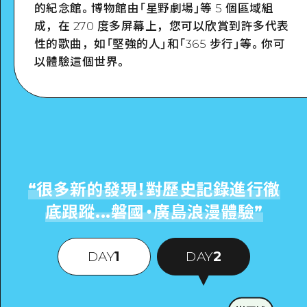
的紀念館。博物館由「星野劇場」等 5 個區域組
Google Maps
成，在 270 度多屏幕上，您可以欣賞到許多代表
性的歌曲，如「堅強的人」和「365 步行」等。你可
以體驗這個世界。
“
很多新的發現！對歷史記錄進行徹
底跟蹤...磐國・廣島浪漫體驗
”
DAY
1
DAY
2