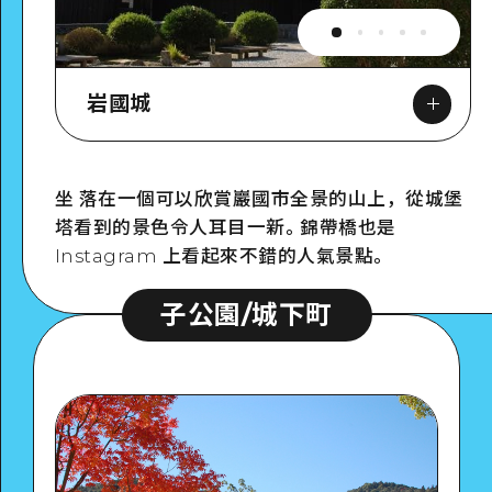
岩國城
坐 落在一個可以欣賞巖國市全景的山上，從城堡
塔看到的景色令人耳目一新。錦帶橋也是
Google Maps
Instagram 上看起來不錯的人氣景點。
子公園/城下町
詳細看看