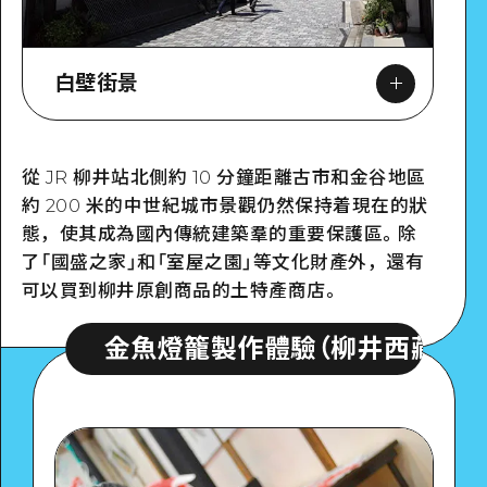
白壁街景
從 JR 柳井站北側約 10 分鐘距離古市和金谷地區
約 200 米的中世紀城市景觀仍然保持着現在的狀
Google Maps
態，使其成為國內傳統建築羣的重要保護區。除
了「國盛之家」和「室屋之園」等文化財產外，還有
可以買到柳井原創商品的土特產商店。
魚燈籠製作體驗（柳井西藏）
金魚燈