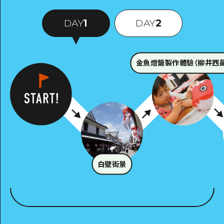
DAY
1
DAY
2
金魚燈籠製作體驗（柳井西藏
白壁街景