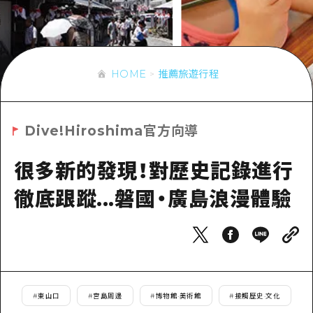
即時訊息
廣島市內
安芸
騎自行車
安芸
答對了
有用的信息
購物
答對了
美北
HOME
推薦旅遊行程
運動
列表
HOME
美北
藝北
夜晚生活
存取
藝北
宮島周邊
Dive!Hiroshima官方向導
世界遺產
輔助流量摘要
新聞
宮島周邊
東山口
學習·體驗
很多新的發現！對歷史記錄進行
設施擁堵
東山口
愛媛
標準
徹底跟蹤...磐國・廣島浪漫體驗
超值遊覽門票
短途旅行
島根
歷史·文化
行李寄存及運送服務
半天
治癒
廣島好客通行證
一日遊
自然
廣島免費 Wi-Fi
1晚2天
#
東山口
#
宮島周邊
#
博物館·美術館
#
接觸歷史·文化
面向外國遊客的街角旅遊信息中心