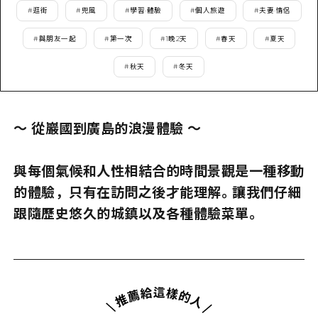
2晚3天
#
逛街
#
兜風
#
學習·體驗
#
個人旅遊
#
夫妻·情侶
志願者指南
#
與朋友一起
#
第一次
#
1晚2天
#
春天
#
夏天
廣島視頻
#
秋天
#
冬天
常見問題
照片下載
～ 從巖國到廣島的浪漫體驗 ～
災難發生期間的交通資訊
廣島縣觀光宣傳冊
與每個氣候和人性相結合的時間景觀是一種移動
的體驗，只有在訪問之後才能理解。讓我們仔細
跟隨歷史悠久的城鎮以及各種體驗菜單。