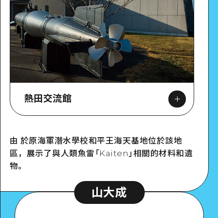
熱田交流館
由 於原海軍潛水學校和平王海天基地位於該地
區，展示了與人類魚雷「Kaiten」相關的材料和遺
Google Maps
物。
山大成