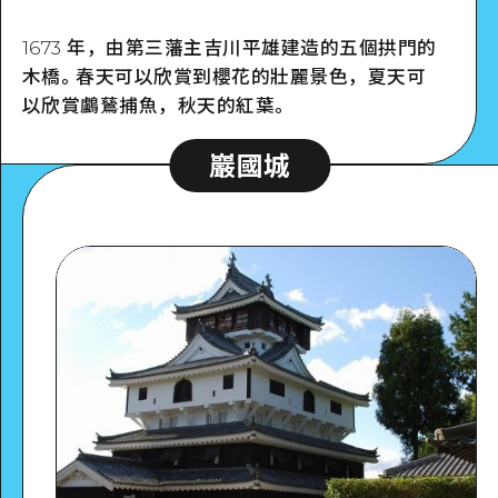
1673 年，由第三藩主吉川平雄建造的五個拱門的
木橋。春天可以欣賞到櫻花的壯麗景色，夏天可
Google Maps
以欣賞鸕鶿捕魚，秋天的紅葉。
巖國城
詳細看看