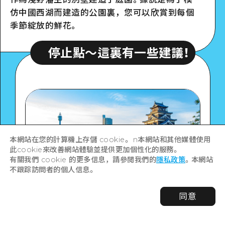
Google Maps
仿中國西湖而建造的公園裏，您可以欣賞到每個
季節綻放的鮮花。
止點〜這裏有一些建議！
停止點〜這
詳細看看
本網站在您的計算機上存儲 cookie。 n本網站和其他媒體使用
此cookie來改善網站體驗並提供更加個性化的服務。
有關我們 cookie 的更多信息，請參閱我們的
隱私政策
。本網站
不跟踪訪問者的個人信息。
同意