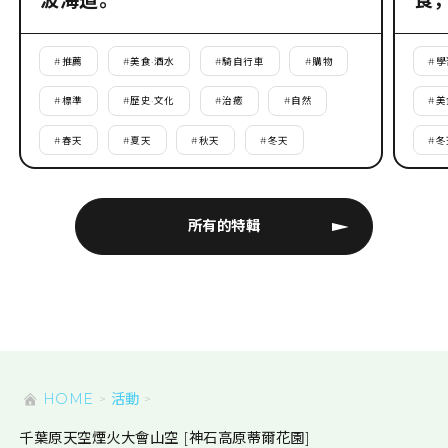
波海道。
食
#
推薦
#
美食·酒水
#
騎自行車
#
購物
#
學
#
標準
#
歷史·文化
#
治癒
#
自然
#
美
#
春天
#
夏天
#
秋天
#
冬天
#
冬
所有的特輯
HOME
活動
千葉原天空煙火大會山空 [神石高原蒂爾花園]