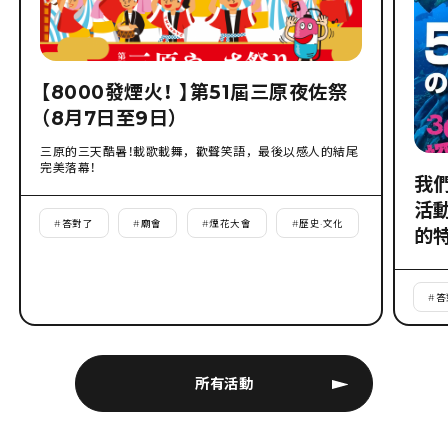
【8000發煙火！ 】第51屆三原夜佐祭
（8月7日至9日）
三原的三天酷暑！載歌載舞，歡聲笑語，最後以感人的結尾
完美落幕！
我
活
#
答對了
#
廟會
#
煙花大會
#
歷史·文化
的
#
答
所有活動