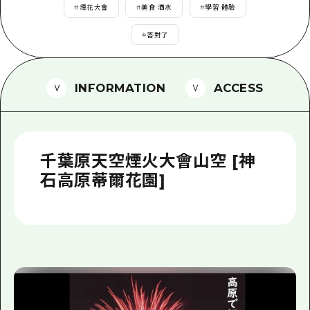
2晚3天
#
煙花大會
#
美食·酒水
#
學習·體驗
志願者指南
#
答對了
廣島視頻
常見問題
INFORMATION
ACCESS
照片下載
災難發生期間的交通資訊
千葉原天空煙火大會山空 [神
廣島縣觀光宣傳冊
石高原蒂爾花園]