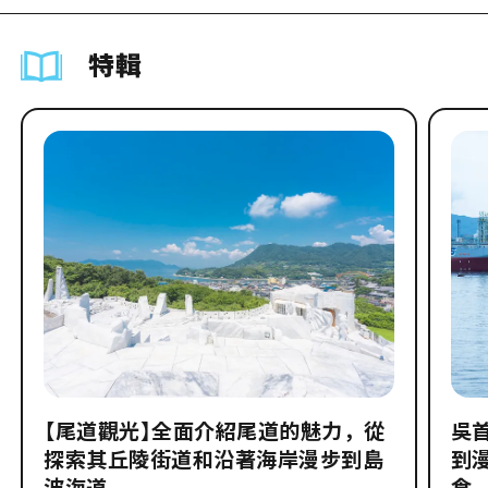
特輯
【尾道觀光】全面介紹尾道的魅力，從
吳
探索其丘陵街道和沿著海岸漫步到島
到