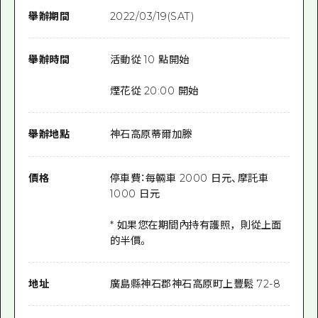
舉辦期間
2022/03/19(SAT)
舉辦時間
活動從 10 點開始
煙花從 20:00 開始
舉辦地點
神石高原蒂爾加滕
價格
停車費：每輛車 2000 日元、摩託車
1000 日元
* 如果您在期間內持有護照，則從上面
的半價。
地址
廣島縣神石郡神石高原町上豐鬆 72-8