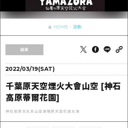
即時訊息
廣島市內
安芸
騎自行車
安芸
答對了
有用的信息
購物
答對了
HOME
活動
美北
運動
列表
HOME
美北
藝北
夜晚生活
存取
藝北
結束
宮島周邊
世界遺產
輔助流量摘要
新聞
宮島周邊
東山口
學習·體驗
設施擁堵
2022/03/19(SAT)
東山口
愛媛
標準
超值遊覽門票
短途旅行
千葉原天空煙火大會山空 [神石
島根
歷史·文化
行李寄存及運送服務
半天
高原蒂爾花園]
治癒
廣島好客通行證
一日遊
神石高原天丸天山空連陽原天空花邊太海
自然
廣島免費 Wi-Fi
1晚2天
面向外國遊客的街角旅遊信息中心