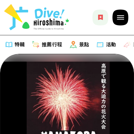
特輯
推薦行程
景點
活動
特輯
列表
推薦行程
推薦
列表
景點
藝術
Dive! Hiroshima 官方向導
列表
活動·廟會
活動
廣島隨意旅行
廣島市內
美食·酒水