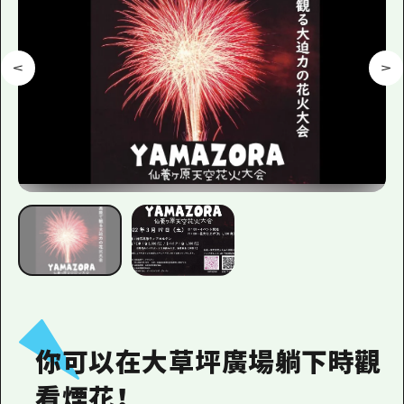
你可以在大草坪廣場躺下時觀
看煙花！