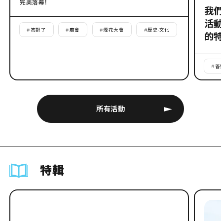
完美落幕！
我
活
#
答對了
#
廟會
#
煙花大會
#
歷史·文化
的
#
答
所有活動
特輯