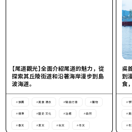
【尾道觀光】全面介紹尾道的魅力，從
吳
探索其丘陵街道和沿著海岸漫步到島
到
波海道。
食
#
推薦
#
美食·酒水
#
騎自行車
#
購物
#
學
#
標準
#
歷史·文化
#
治癒
#
自然
#
美
#
春天
#
夏天
#
秋天
#
冬天
#
冬