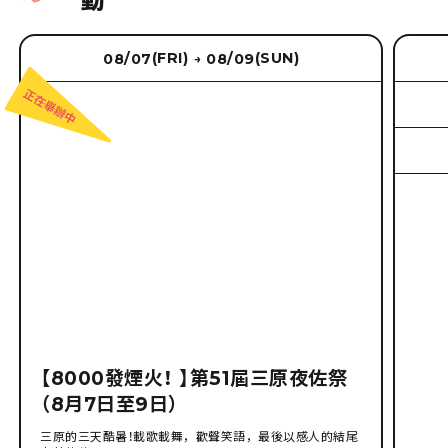
動
(FRI)
(SUN)
08/07
08/09
→
【8000發煙火！ 】第51屆三原夜佐祭
（8月7日至9日）
三原的三天酷暑！載歌載舞，歡聲笑語，最後以感人的結尾