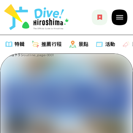
特輯
推薦行程
景點
活動
特輯
列表
推薦行程
推薦
列表
景點
藝術
Dive! Hiroshima 官方向導
列表
活動·廟會
活動
廣島隨意旅行
廣島市內
美食·酒水