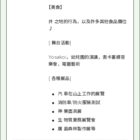
【美食】
井 之地的行為，以及許多其他食品攤位
♪
[ 舞台活動]
Yosakoi，幼兒園的演講，奧卡裏娜音
樂會，電鋸藝術
[ 各種展品]
汽 車在山上工作的展覽
消防車/防火服裝測試
神 樂面具展
生 物質業務展覽會
廣 島森林製作展等