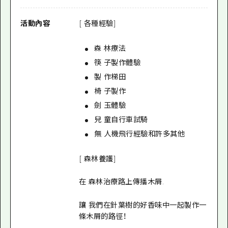
活動內容
[ 各種經驗]
森 林療法
筷 子製作體驗
製 作梯田
椅 子製作
劍 玉體驗
兒 童自行車試騎
無 人機飛行經驗和許多其他
[ 森林養護]
在 森林治療路上傳播木屑.
讓 我們在針葉樹的好香味中一起製作一
條木屑的路徑！