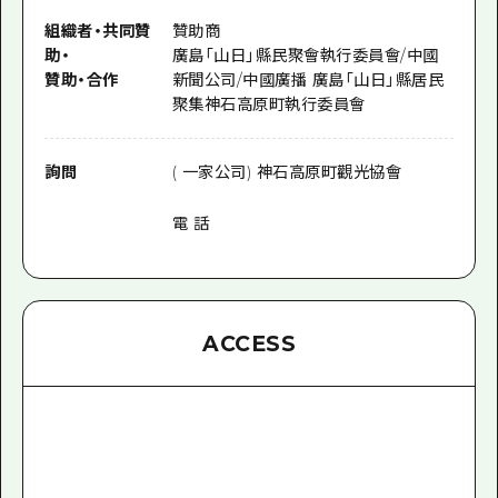
組織者
・
共同贊
贊助商
助
・
廣島「山日」縣民聚會執行委員會/中國
贊助
・
合作
新聞公司/中國廣播 廣島「山日」縣居民
聚集神石高原町執行委員會
詢問
( 一家公司) 神石高原町觀光協會
電 話
ACCESS