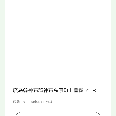
廣島縣神石郡神石高原町上豐鬆 72-8
從福山東 IC 開車約 60 分鐘