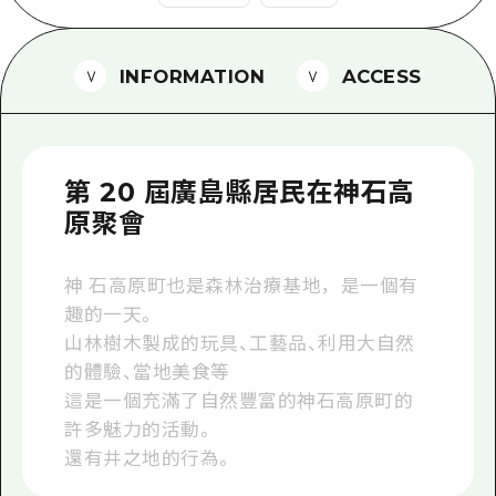
2晚3天
志願者指南
INFORMATION
ACCESS
廣島視頻
常見問題
照片下載
第 20 屆廣島縣居民在神石高
災難發生期間的交通資訊
原聚會
廣島縣觀光宣傳冊
神 石高原町也是森林治療基地，是一個有
趣的一天。
山林樹木製成的玩具、工藝品、利用大自然
的體驗、當地美食等
這是一個充滿了自然豐富的神石高原町的
許多魅力的活動。
還有井之地的行為。