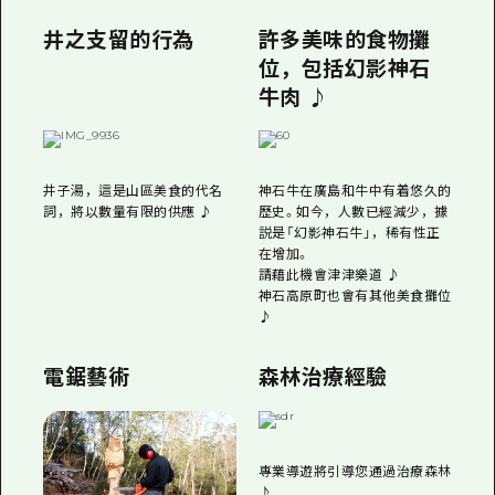
井之支留的行為
許多美味的食物攤
位，包括幻影神石
牛肉 ♪
井子湯，這是山區美食的代名
神石牛在廣島和牛中有着悠久的
詞，將以數量有限的供應 ♪
歷史。如今，人數已經減少，據
説是「幻影神石牛」，稀有性正
在增加。
請藉此機會津津樂道 ♪
神石高原町也會有其他美食攤位
♪
電鋸藝術
森林治療經驗
專業導遊將引導您通過治療森林
♪