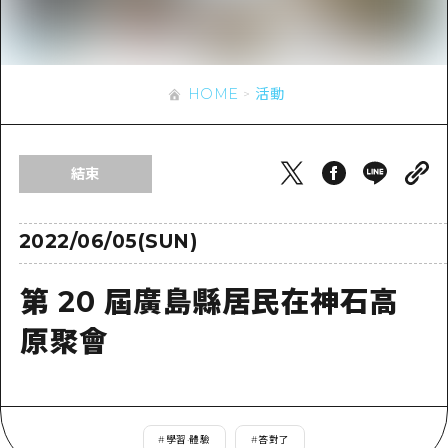
即時訊息
廣島市內
安芸
騎自行車
安芸
答對了
有用的信息
購物
答對了
HOME
活動
美北
運動
列表
HOME
美北
藝北
夜晚生活
存取
藝北
結束
宮島周邊
世界遺產
輔助流量摘要
新聞
宮島周邊
東山口
學習·體驗
設施擁堵
2022/06/05(SUN)
東山口
愛媛
標準
超值遊覽門票
短途旅行
第 20 屆廣島縣居民在神石高
島根
歷史·文化
行李寄存及運送服務
半天
原聚會
治癒
廣島好客通行證
一日遊
自然
廣島免費 Wi-Fi
1晚2天
面向外國遊客的街角旅遊信息中心
#
學習·體驗
#
答對了