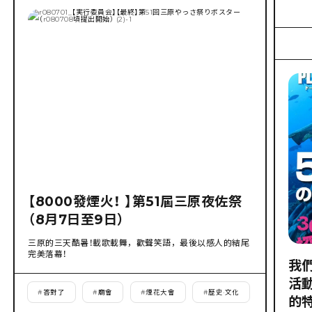
【8000發煙火！ 】第51屆三原夜佐祭
（8月7日至9日）
三原的三天酷暑！載歌載舞，歡聲笑語，最後以感人的結尾
完美落幕！
我
活
#
答對了
#
廟會
#
煙花大會
#
歷史·文化
的