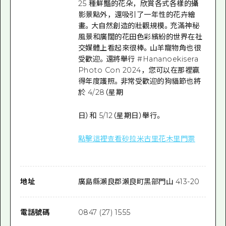
25 種鮮豔的花朵，欣賞各式各樣的攝
影景點外，還吸引了一年性的花卉繪
畫。大自然創造的壯觀規模。充滿神秘
風景和廣闊的花田色彩繽紛的世界在社
交媒體上看起來很棒。山羊寵物角也很
受歡迎。還將舉行 #Hananoekisera
Photo Con 2024，您可以在那裡贏
得年度護照。非常受歡迎的狗貓節也將
於 4/28（星期
日）和 5/12（星期日）舉行。
點擊這裡查看砂拉米古里花木里門票
地址
廣島縣瀨良郡瀨良町黑部門山 413-20
電話號碼
0847 (27) 1555