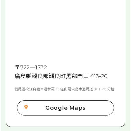
〒
722—1732
廣島縣瀨良郡瀨良町黑部門山 413-20
從尾道松江自動車道世羅 IC 經山陽自動車道尾道 JCT 20 分鐘
Google Maps