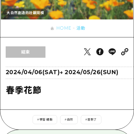
即時訊息
廣島市內
安芸
騎自行車
大自然創造的壯觀規模
安芸
答對了
有用的信息
購物
答對了
HOME
活動
美北
運動
列表
HOME
美北
藝北
夜晚生活
存取
藝北
結束
宮島周邊
世界遺產
輔助流量摘要
新聞
宮島周邊
東山口
學習·體驗
設施擁堵
2024/04/06(SAT)
→
2024/05/26(SUN)
東山口
愛媛
標準
超值遊覽門票
短途旅行
春季花節
島根
歷史·文化
行李寄存及運送服務
半天
治癒
廣島好客通行證
一日遊
自然
廣島免費 Wi-Fi
#
學習·體驗
#
自然
#
答對了
1晚2天
面向外國遊客的街角旅遊信息中心