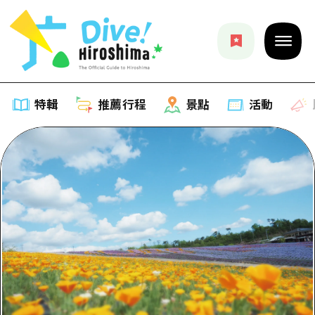
特輯
推薦行程
景點
活動
特輯
列表
推薦行程
推薦
列表
景點
藝術
Dive! Hiroshima 官方向導
列表
活動·廟會
活動
廣島隨意旅行
廣島市內
美食·酒水