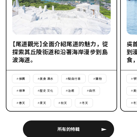
【尾道觀光】全面介紹尾道的魅力，從
吳
探索其丘陵街道和沿著海岸漫步到島
到
波海道。
食
#
推薦
#
美食·酒水
#
騎自行車
#
購物
#
學
#
標準
#
歷史·文化
#
治癒
#
自然
#
美
#
春天
#
夏天
#
秋天
#
冬天
#
冬
所有的特輯