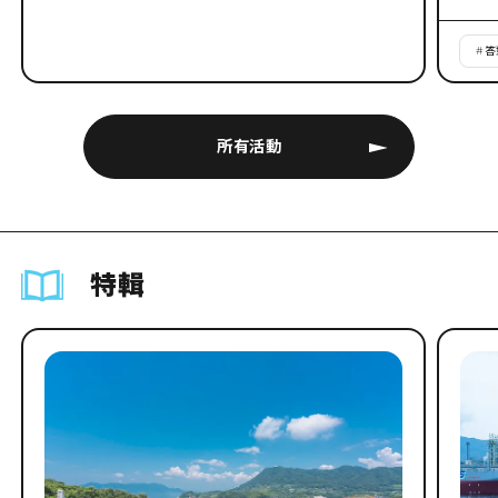
#
答
所有活動
特輯