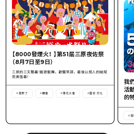
【8000發煙火！ 】第51屆三原夜佐祭
（8月7日至9日）
三原的三天酷暑！載歌載舞，歡聲笑語，最後以感人的結尾
完美落幕！
我
活
#
答對了
#
廟會
#
煙花大會
#
歷史·文化
的
#
答