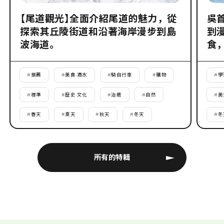
【尾道觀光】全面介紹尾道的魅力，從
吳
探索其丘陵街道和沿著海岸漫步到島
到
波海道。
食
#
推薦
#
美食·酒水
#
騎自行車
#
購物
#
學
#
標準
#
歷史·文化
#
治癒
#
自然
#
美
#
春天
#
夏天
#
秋天
#
冬天
#
冬
所有的特輯