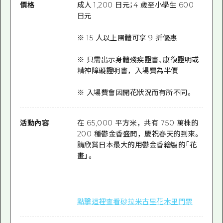
價格
成人 1,200 日元；4 歲至小學生 600
日元
※ 15 人以上團體可享 9 折優惠
※ 只需出示身體殘疾證書、康復證明或
精神障礙證明書，入場費為半價
※ 入場費會因開花狀況而有所不同。
活動內容
在 65,000 平方米，共有 750 萬株的
200 種鬱金香盛開，慶祝春天的到來。
請欣賞日本最大的用鬱金香繪製的「花
畫」。
點擊這裡查看砂拉米古里花木里門票