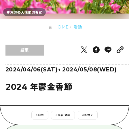
即時訊息
廣島市內
安芸
騎自行車
寒冷的冬天後來的春節
安芸
答對了
有用的信息
購物
答對了
HOME
活動
美北
運動
列表
HOME
美北
藝北
夜晚生活
存取
藝北
結束
宮島周邊
世界遺產
輔助流量摘要
新聞
宮島周邊
東山口
學習·體驗
設施擁堵
2024/04/06(SAT)
→
2024/05/08(WED)
東山口
愛媛
標準
超值遊覽門票
短途旅行
2024 年鬱金香節
島根
歷史·文化
行李寄存及運送服務
半天
治癒
廣島好客通行證
一日遊
自然
廣島免費 Wi-Fi
#
自然
#
學習·體驗
#
答對了
1晚2天
面向外國遊客的街角旅遊信息中心