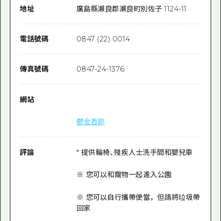
地址
廣島縣瀨良郡瀨良町別佐子 1124-11
電話號碼
0847 (22) 0014
傳真號碼
0847-24-1376
網站
鬱金香節
評論
* 提供輪椅、殘疾人士洗手間和嬰兒車
※ 您可以和寵物一起進入公園
※ 您可以自行攜帶便當，但請將垃圾帶
回家