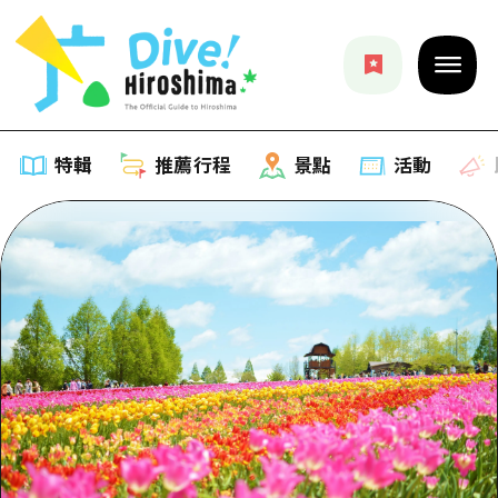
特輯
推薦行程
景點
活動
特輯
列表
推薦行程
推薦
列表
景點
藝術
Dive! Hiroshima 官方向導
列表
活動·廟會
活動
廣島隨意旅行
廣島市內
美食·酒水