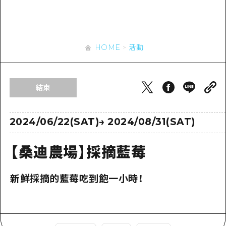
即時訊息
廣島市內
安芸
騎自行車
安芸
答對了
有用的信息
購物
答對了
HOME
活動
美北
運動
列表
HOME
美北
藝北
夜晚生活
存取
藝北
結束
宮島周邊
世界遺產
輔助流量摘要
新聞
宮島周邊
東山口
學習·體驗
設施擁堵
2024/06/22(SAT)
→
2024/08/31(SAT)
東山口
愛媛
標準
超值遊覽門票
短途旅行
【桑迪農場】採摘藍莓
島根
歷史·文化
行李寄存及運送服務
半天
新鮮採摘的藍莓吃到飽一小時！
治癒
廣島好客通行證
一日遊
自然
廣島免費 Wi-Fi
1晚2天
面向外國遊客的街角旅遊信息中心