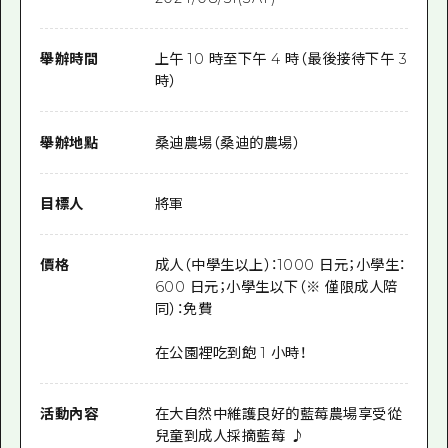
舉辦時間
上午 10 時至下午 4 時（最後接待下午 3
時）
舉辦地點
桑迪農場（桑迪的農場）
目標人
將軍
價格
成人（中學生以上）：1000 日元；小學生：
600 日元；小學生以下（※ 僅限成人陪
同）：免費
在公園裡吃到飽 1 小時！
活動內容
在大自然中維護良好的藍莓農場享受從
兒童到成人採摘藍莓 ♪