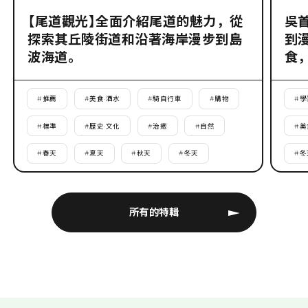
【尾道觀光】全面介紹尾道的魅力，從
吳
探索其丘陵街道和沿著海岸漫步到島
到
波海道。
食
#
推薦
#
美食·酒水
#
騎自行車
#
購物
#
學
#
標準
#
歷史·文化
#
治癒
#
自然
#
美
#
春天
#
夏天
#
秋天
#
冬天
#
冬
所有的特輯