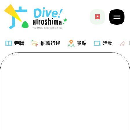
特輯
推薦行程
景點
活動
特輯
列表
推薦行程
推薦
列表
景點
藝術
Dive! Hiroshima 官方向導
列表
活動·廟會
活動
廣島隨意旅行
廣島市內
美食·酒水