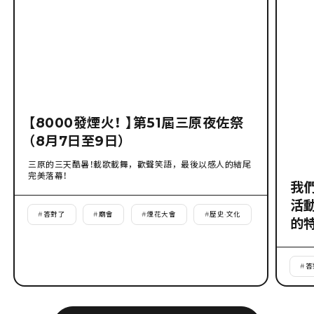
【8000發煙火！ 】第51屆三原夜佐祭
（8月7日至9日）
三原的三天酷暑！載歌載舞，歡聲笑語，最後以感人的結尾
完美落幕！
我
活
#
答對了
#
廟會
#
煙花大會
#
歷史·文化
的
#
答