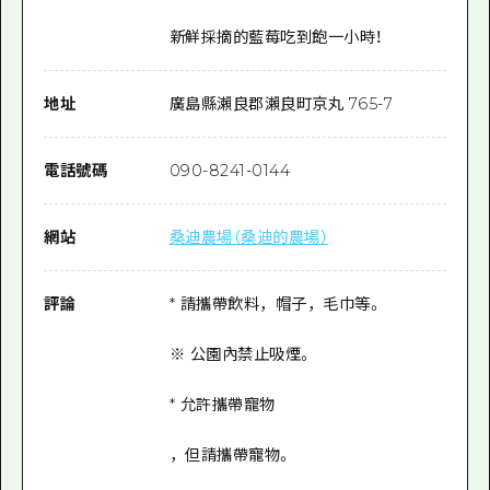
新鮮採摘的藍莓吃到飽一小時！
地址
廣島縣瀨良郡瀨良町京丸 765-7
電話號碼
090-8241-0144
網站
桑迪農場（桑迪的農場）
評論
* 請攜帶飲料，帽子，毛巾等。
※ 公園內禁止吸煙。
* 允許攜帶寵物
，但請攜帶寵物。