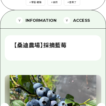
2晚3天
#
學習·體驗
#
自然
#
答對了
志願者指南
廣島視頻
INFORMATION
ACCESS
常見問題
照片下載
【桑迪農場】採摘藍莓
災難發生期間的交通資訊
廣島縣觀光宣傳冊