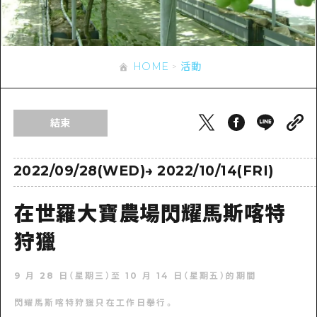
即時訊息
廣島市內
安芸
騎自行車
安芸
答對了
有用的信息
購物
答對了
HOME
活動
美北
運動
列表
HOME
美北
藝北
夜晚生活
存取
藝北
結束
宮島周邊
世界遺產
輔助流量摘要
新聞
宮島周邊
東山口
學習·體驗
設施擁堵
2022/09/28(WED)
→
2022/10/14(FRI)
東山口
愛媛
標準
超值遊覽門票
短途旅行
在世羅大寶農場閃耀馬斯喀特
島根
歷史·文化
行李寄存及運送服務
半天
狩獵
治癒
廣島好客通行證
一日遊
9 月 28 日（星期三）至 10 月 14 日（星期五）的期間
自然
廣島免費 Wi-Fi
1晚2天
閃耀馬斯喀特狩獵只在工作日舉行。
面向外國遊客的街角旅遊信息中心