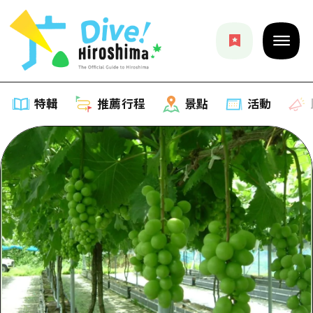
特輯
推薦行程
景點
活動
特輯
列表
推薦行程
推薦
列表
景點
藝術
Dive! Hiroshima 官方向導
列表
活動·廟會
活動
廣島隨意旅行
廣島市內
美食·酒水