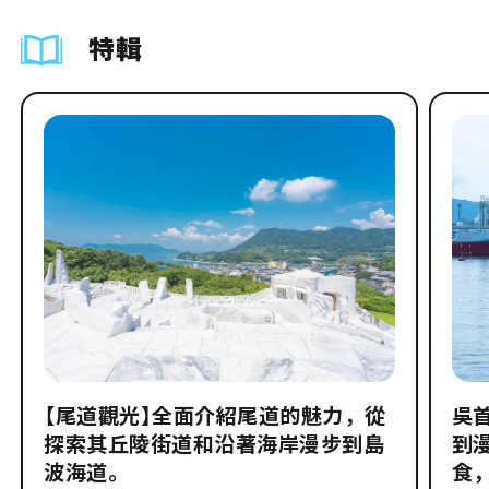
特輯
【尾道觀光】全面介紹尾道的魅力，從
吳
探索其丘陵街道和沿著海岸漫步到島
到
波海道。
食