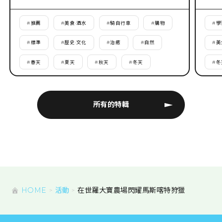
#
推薦
#
美食·酒水
#
騎自行車
#
購物
#
學
#
標準
#
歷史·文化
#
治癒
#
自然
#
美
#
春天
#
夏天
#
秋天
#
冬天
#
冬
所有的特輯
HOME
活動
在世羅大寶農場閃耀馬斯喀特狩獵