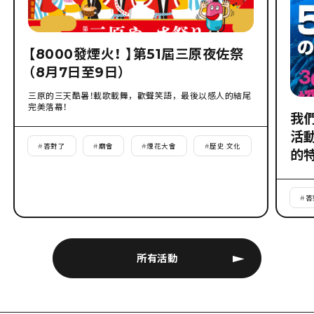
【8000發煙火！ 】第51屆三原夜佐祭
（8月7日至9日）
三原的三天酷暑！載歌載舞，歡聲笑語，最後以感人的結尾
完美落幕！
我
活
#
答對了
#
廟會
#
煙花大會
#
歷史·文化
的
#
答
所有活動