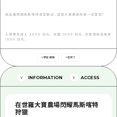
2晚3天
志願者指南
該品種閃耀馬斯喀特很受歡迎。這是大寶農場的第一次嘗試！
廣島視頻
常見問題
入場費為成人 2000 日元，兒童 1000 日元。外賣價格為兩束
1500 日元。
照片下載
災難發生期間的交通資訊
#
學習·體驗
#
答對了
廣島縣觀光宣傳冊
INFORMATION
ACCESS
在世羅大寶農場閃耀馬斯喀特
狩獵