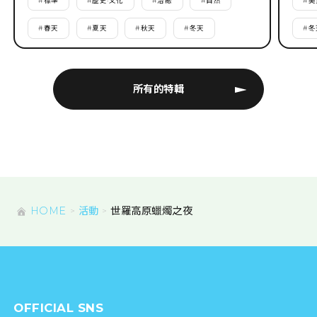
#
標準
#
歷史·文化
#
治癒
#
自然
#
美
#
春天
#
夏天
#
秋天
#
冬天
#
冬
所有的特輯
HOME
活動
世羅高原蠟燭之夜
OFFICIAL SNS