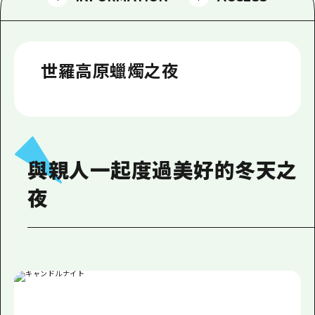
2晚3天
志願者指南
廣島視頻
世羅高原蠟燭之夜
常見問題
照片下載
災難發生期間的交通資訊
廣島縣觀光宣傳冊
與親人一起度過美好的冬天之
夜