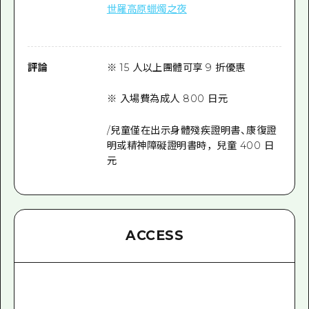
世羅高原蠟燭之夜
評論
※ 15 人以上團體可享 9 折優惠
※ 入場費為成人 800 日元
/兒童僅在出示身體殘疾證明書、康復證
明或精神障礙證明書時，兒童 400 日
元
ACCESS