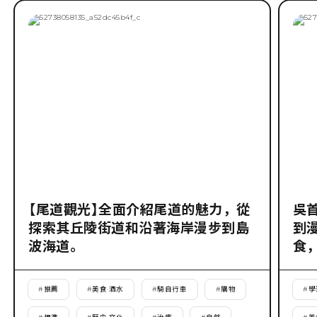
【尾道觀光】全面介紹尾道的魅力，從
吳
探索其丘陵街道和沿著海岸漫步到島
到
波海道。
食
#
推薦
#
美食·酒水
#
騎自行車
#
購物
#
學