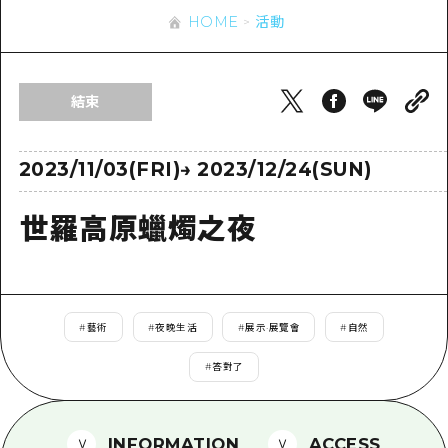
即時訊息
廣島市內
HOME
活動
安芸
騎自行車
安芸
答對了
有用的信息
購物
答對了
結束
美北
運動
列表
HOME
美北
藝北
夜晚生活
存取
2023/11/03(FRI)
→
2023/12/24(SUN)
藝北
宮島周邊
世界遺產
輔助流量摘要
新聞
宮島周邊
世羅高原蠟燭之夜
東山口
學習·體驗
設施擁堵
東山口
愛媛
標準
超值遊覽門票
短途旅行
島根
歷史·文化
行李寄存及運送服務
半天
#
藝術
#
夜晚生活
#
展示·展覽會
#
自然
治癒
廣島好客通行證
一日遊
#
答對了
自然
廣島免費 Wi-Fi
1晚2天
面向外國遊客的街角旅遊信息中心
INFORMATION
ACCESS