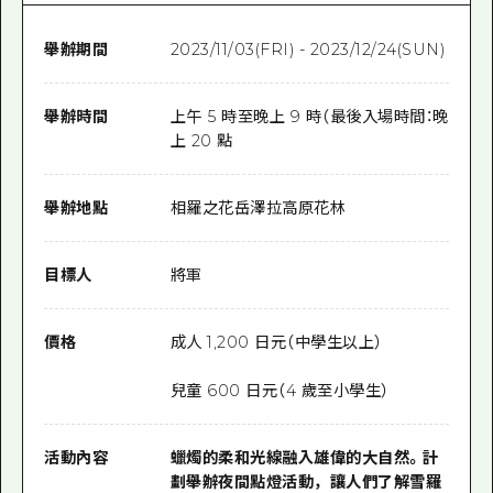
舉辦期間
2023/11/03(FRI) - 2023/12/24(SUN)
舉辦時間
上午 5 時至晚上 9 時（最後入場時間：晚
上 20 點
舉辦地點
相羅之花岳澤拉高原花林
目標人
將軍
價格
成人 1,200 日元（中學生以上）
兒童 600 日元（4 歲至小學生）
活動內容
蠟燭的柔和光線融入雄偉的大自然。計
劃舉辦夜間點燈活動，讓人們了解雪羅