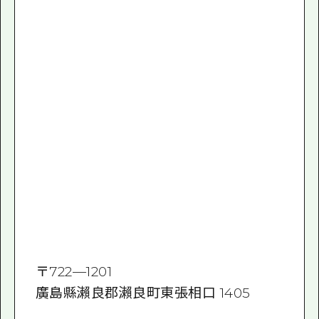
〒
722—1201
廣島縣瀨良郡瀨良町東張相口 1405