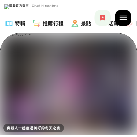
特輯
推薦行程
景點
活動
特輯
列表
推薦行程
推薦
列表
景點
藝術
Dive! Hiroshima 官方向導
列表
活動·廟會
活動
廣島隨意旅行
與親人一起度過美好的冬天之夜
廣島市內
美食·酒水