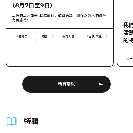
（8月7日至9日）
三原的三天酷暑！載歌載舞，歡聲笑語，最後以感人的結尾
完美落幕！
我
活
#
答對了
#
廟會
#
煙花大會
#
歷史·文化
的
#
答
所有活動
特輯