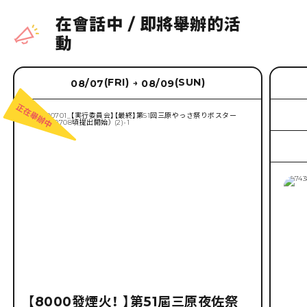
在會話中
/
即將舉辦的活
動
(FRI)
(SUN)
08/07
08/09
→
【8000發煙火！ 】第51屆三原夜佐祭