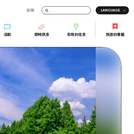
新聞
活動
即時訊息
有用的信息
旅遊的書籤
間的交通資訊
活動
即時訊息
有用的信息
旅遊的書籤
宣傳冊
證
行
常見問題
Fi
照片下載
的街角旅遊信息中心
災難發生期間的交通資訊
廣島縣觀光宣傳冊
天