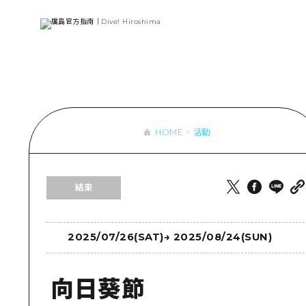
列表
存取
輔助流量摘
設施擁堵
超值遊覽門
HOME
活動
列
行李寄存及
推
結束
藝
活
美
2025/07/26(SAT)
→
2025/08/24(SUN)
向日葵節