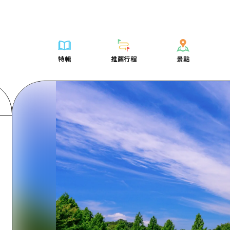
列表
列表
廣島好客通行證
騎自行車
學習·體驗
廣島市內
列表
常見問題
短途旅行
推薦
Dive! Hiroshima 官方向導
廣島免費 Wi-Fi
購物
標準
安芸
廣島市內
照片下載
半天
特輯
推薦行程
景點
要
藝術
廣島隨意旅行
面向外國遊客的街角旅遊信息中心
運動
歷史·文化
答對了
安芸
災難發生期
一日遊
特輯
推薦行程
景點
活動·廟會
志願者指南
夜晚生活
治癒
美北
答對了
廣島縣觀光
1晚2天
票
美食·酒水
廣島視頻
世界遺產
自然
藝北
美北
2晚3天
表
列表
騎自行車
列表
學習·體驗
廣島市內
列表
廣島好客通行
短途旅
運送服務
宮島周邊
藝北
薦
Dive! Hiroshima 官方向導
購物
存取
標準
安芸
廣島市內
廣島免費 Wi-
半天
東山口
宮島周邊
術
廣島隨意旅行
運動
輔助流量摘要
歷史·文化
答對了
安芸
面向外國遊客
一日遊
東山口
動·廟會
夜晚生活
設施擁堵
治癒
美北
答對了
志願者指南
1晚2天
愛媛
食·酒水
世界遺產
超值遊覽門票
自然
藝北
美北
廣島視頻
2晚3
島根
行李寄存及運送服務
宮島周邊
藝北
東山口
宮島周邊
東山口