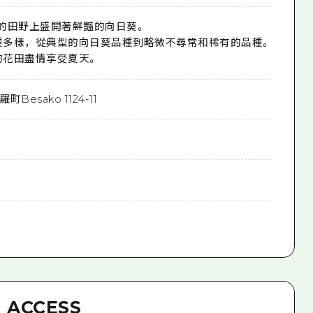
尺的田野上盛開著鮮豔的向日葵。

多樣，從典型的向日葵品種到略微不尋常和稀有的品種。

的花田盡情享受夏天。
esako 1124-11
ACCESS