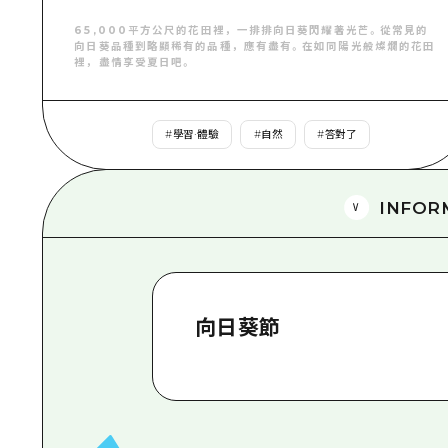
65,000平方公尺的花田裡，一排排向日葵閃耀著光芒。從常見的
向日葵品種到略顯稀有的品種，應有盡有。在如同陽光般燦爛的花田
裡，盡情享受夏日吧。
#
學習·體驗
#
自然
#
答對了
INFOR
向日葵節