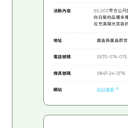
活動內容
65,000平方公
向日葵的品種多種
在充滿陽光笑容
地址
廣島縣廣島郡世羅町B
電話號碼
0570-074-075
傳真號碼
0847-24-1376
網站
向日葵節