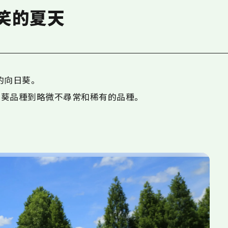
笑的夏天
的向日葵。
葵品種到略微不尋常和稀有的品種。