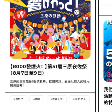
【8000發煙火！ 】第51屆三原夜佐祭
（8月7日至9日）
三原的三天酷暑！載歌載舞，歡聲笑語，最後以感人的結尾
完美落幕！
我
活
#
答對了
#
廟會
#
煙花大會
#
歷史·文化
的