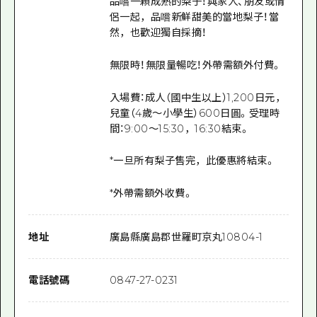
品嚐一顆成熟的梨子！與家人、朋友或情
侶一起，品嚐新鮮甜美的當地梨子！當
然，也歡迎獨自採摘！
無限時！無限量暢吃！外帶需額外付費。
入場費：成人（國中生以上）1,200日元，
兒童（4歲～小學生）600日圓。受理時
間：9:00～15:30，16:30結束。
*一旦所有梨子售完，此優惠將結束。
*
外帶需額外收費。
地址
廣島縣廣島郡世羅町京丸10804-1
電話號碼
0847-27-0231