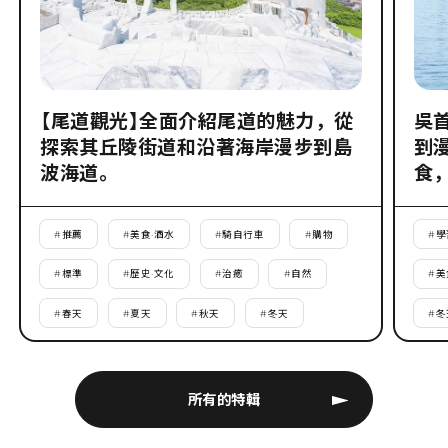
【尾道觀光】全面介紹尾道的魅力，從
吳
探索其丘陵街道和沿著海岸漫步到島
到
波海道。
食
#
推薦
#
美食·酒水
#
騎自行車
#
購物
#
學
#
標準
#
歷史·文化
#
治癒
#
自然
#
美
#
春天
#
夏天
#
秋天
#
冬天
#
冬
所有的特輯