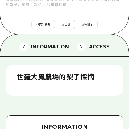
2晚3天
地梨子。當然，您也可以獨自採摘！
志願者指南
廣島視頻
#
學習·體驗
#
自然
#
答對了
常見問題
照片下載
INFORMATION
ACCESS
災難發生期間的交通資訊
廣島縣觀光宣傳冊
世羅大鳳農場的梨子採摘
INFORMATION