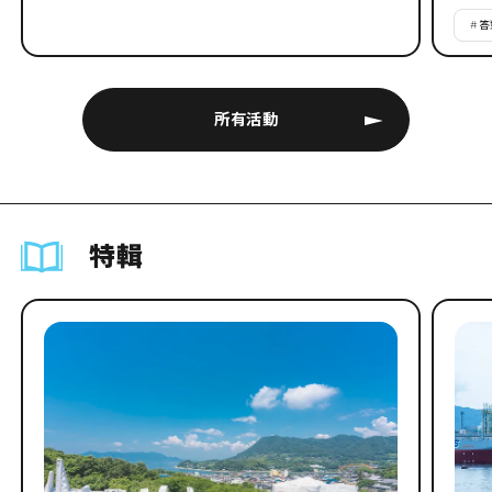
#
答
所有活動
特輯