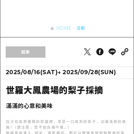
即時訊息
廣島市內
安芸
騎自行車
安芸
答對了
有用的信息
購物
答對了
HOME
活動
美北
運動
列表
HOME
美北
藝北
夜晚生活
存取
藝北
結束
宮島周邊
世界遺產
輔助流量摘要
新聞
宮島周邊
東山口
學習·體驗
設施擁堵
2025/08/16(SAT)
→
2025/09/28(SUN)
東山口
愛媛
標準
超值遊覽門票
短途旅行
世羅大鳳農場的梨子採摘
島根
歷史·文化
行李寄存及運送服務
半天
滿滿的心意和美味
治癒
廣島好客通行證
一日遊
自然
廣島免費 Wi-Fi
在沙拉高原廣闊的梨園裡，享受一口成熟的梨子，迎著清新的微
1晚2天
風！ （請注意，您不能自備午餐。）
面向外國遊客的街角旅遊信息中心
無論是與家人、朋友，還是情侶，都可以盡情享用新鮮甜美的當