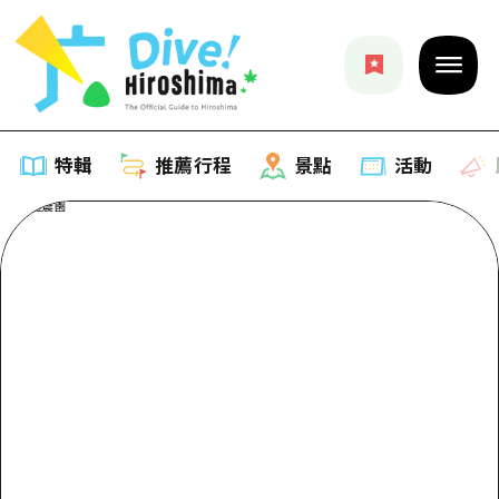
特輯
推薦行程
景點
活動
特輯
列表
推薦行程
推薦
列表
景點
藝術
Dive! Hiroshima 官方向導
列表
活動·廟會
活動
廣島隨意旅行
廣島市內
美食·酒水